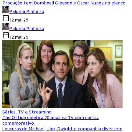
Produção tem Domhnall Gleeson e Oscar Nunez no elenco
Paloma Pinheiro
12.mai.25
Paloma Pinheiro
12.mai.25
Séries, TV e Streaming
The Office celebra 20 anos na TV com cartaz
comemorativo
Loucuras de Michael, Jim, Dwight e companhia divertem