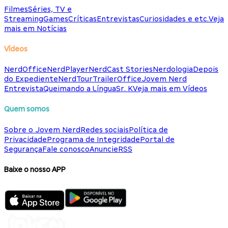
Filmes
Séries, TV e
Streaming
Games
Críticas
Entrevistas
Curiosidades e etc.
Veja
mais em Notícias
Vídeos
NerdOffice
NerdPlayer
NerdCast Stories
Nerdologia
Depois
do Expediente
NerdTour
TrailerOffice
Jovem Nerd
Entrevista
Queimando a Língua
Sr. K
Veja mais em Vídeos
Quem somos
Sobre o Jovem Nerd
Redes sociais
Política de
Privacidade
Programa de Integridade
Portal de
Segurança
Fale conosco
Anuncie
RSS
Baixe o nosso APP