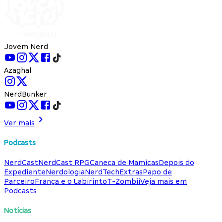
Jovem Nerd
Azaghal
NerdBunker
Ver mais
Podcasts
NerdCast
NerdCast RPG
Caneca de Mamicas
Depois do
Expediente
Nerdologia
NerdTech
Extras
Papo de
Parceiro
França e o Labirinto
T-Zombii
Veja mais em
Podcasts
Notícias