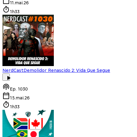
11.mai.26
1h33
NerdCast
Demolidor Renascido 2: Vida Que Segue
Ep.
1030
15.mai.26
1h33