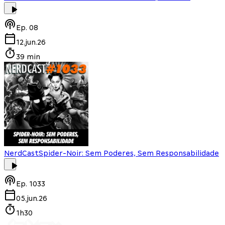
Ep.
08
12.jun.26
39 min
NerdCast
Spider-Noir: Sem Poderes, Sem Responsabilidade
Ep.
1033
05.jun.26
1h30