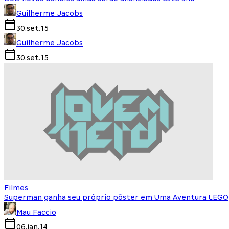
Guilherme Jacobs
30.set.15
Guilherme Jacobs
30.set.15
Filmes
Superman ganha seu próprio pôster em Uma Aventura LEGO
Mau Faccio
06.jan.14