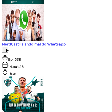
NerdCast
Falando mal do Whatsapp
Ep.
538
14.out.16
1h36