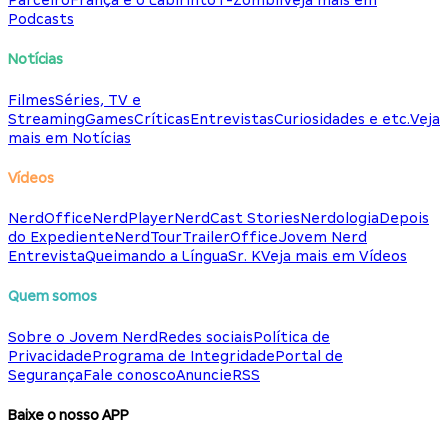
Parceiro
França e o Labirinto
T-Zombii
Veja mais em
Podcasts
Notícias
Filmes
Séries, TV e
Streaming
Games
Críticas
Entrevistas
Curiosidades e etc.
Veja
mais em Notícias
Vídeos
NerdOffice
NerdPlayer
NerdCast Stories
Nerdologia
Depois
do Expediente
NerdTour
TrailerOffice
Jovem Nerd
Entrevista
Queimando a Língua
Sr. K
Veja mais em Vídeos
Quem somos
Sobre o Jovem Nerd
Redes sociais
Política de
Privacidade
Programa de Integridade
Portal de
Segurança
Fale conosco
Anuncie
RSS
Baixe o nosso APP