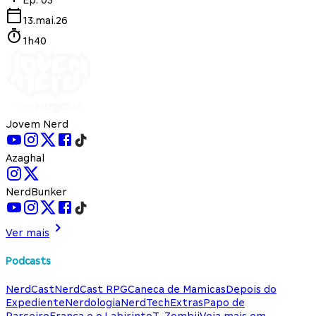
13.mai.26
1h40
Jovem Nerd
Azaghal
NerdBunker
Ver mais
Podcasts
NerdCast
NerdCast RPG
Caneca de Mamicas
Depois do
Expediente
Nerdologia
NerdTech
Extras
Papo de