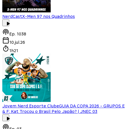
NerdCast
X-Men 97 nos Quadrinhos
Ep.
1038
10.jul.26
1h21
Jovem Nerd Esporte Clube
GUIA DA COPA 2026 - GRUPOS E
& F: Kat Trocou o Brasil Pelo Japão? | JNEC 03
Ep.
03