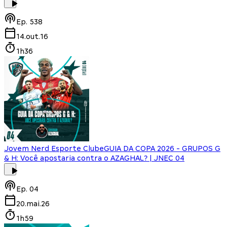
Ep.
538
14.out.16
1h36
Jovem Nerd Esporte Clube
GUIA DA COPA 2026 - GRUPOS G
& H: Você apostaria contra o AZAGHAL? | JNEC 04
Ep.
04
20.mai.26
1h59