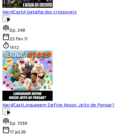
NerdCast
A batalha dos crossovers
Ep.
248
25.fev.11
1h12
NerdCast
Linguagem Define Nosso Jeito de Pensar?
Ep.
1039
17.jul.26