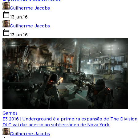
Guilherme Jacobs
13.jun.16
Guilherme Jacobs
13.jun.16
Games
E3 2016 | Underground é a primeira expansão de The Division
DLC vai dar acesso ao subterrâneo de Nova York
Guilherme Jacobs