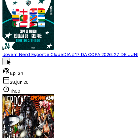
Jovem Nerd Esporte Clube
DIA #17 DA COPA 2026: 27 DE JU
Ep.
24
28.jun.26
1h00