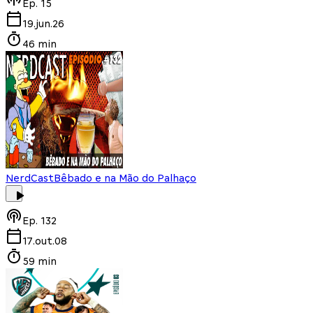
Ep.
15
19.jun.26
46 min
NerdCast
Bêbado e na Mão do Palhaço
Ep.
132
17.out.08
59 min