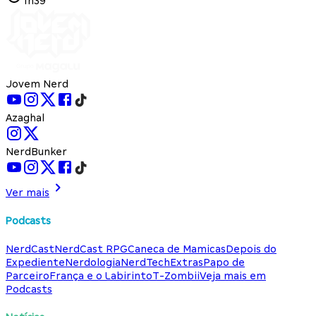
1h39
Jovem Nerd
Azaghal
NerdBunker
Ver mais
Podcasts
NerdCast
NerdCast RPG
Caneca de Mamicas
Depois do
Expediente
Nerdologia
NerdTech
Extras
Papo de
Parceiro
França e o Labirinto
T-Zombii
Veja mais em
Podcasts