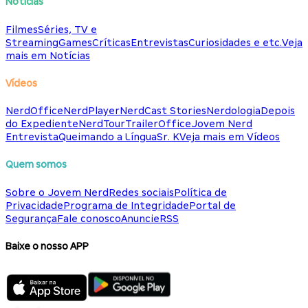
Notícias
Filmes
Séries, TV e
Streaming
Games
Críticas
Entrevistas
Curiosidades e etc.
Veja
mais em Notícias
Vídeos
NerdOffice
NerdPlayer
NerdCast Stories
Nerdologia
Depois
do Expediente
NerdTour
TrailerOffice
Jovem Nerd
Entrevista
Queimando a Língua
Sr. K
Veja mais em Vídeos
Quem somos
Sobre o Jovem Nerd
Redes sociais
Política de
Privacidade
Programa de Integridade
Portal de
Segurança
Fale conosco
Anuncie
RSS
Baixe o nosso APP