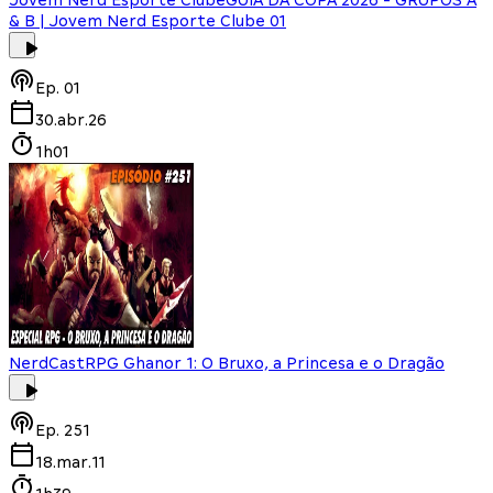
& B | Jovem Nerd Esporte Clube 01
Ep.
01
30.abr.26
1h01
NerdCast
RPG Ghanor 1: O Bruxo, a Princesa e o Dragão
Ep.
251
18.mar.11