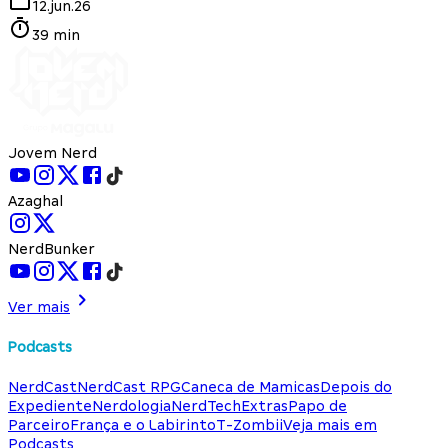
12.jun.26
39 min
Jovem Nerd
Azaghal
NerdBunker
Ver mais
Podcasts
NerdCast
NerdCast RPG
Caneca de Mamicas
Depois do
Expediente
Nerdologia
NerdTech
Extras
Papo de
Parceiro
França e o Labirinto
T-Zombii
Veja mais em
Podcasts