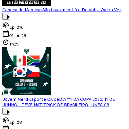
Caneca de Mamicas
São Lourenço: Lá e De Volta Outra Vez
Ep.
216
01.jun.26
1h29
Jovem Nerd Esporte Clube
DIA #1 DA COPA 2026: 11 DE
JUNHO - TEVE HAT TRICK DE BRASILEIRO | JNEC 08
Ep.
08