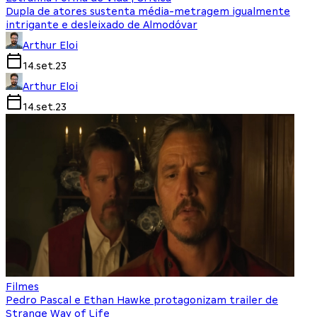
Dupla de atores sustenta média-metragem igualmente
intrigante e desleixado de Almodóvar
Arthur Eloi
14.set.23
Arthur Eloi
14.set.23
Filmes
Pedro Pascal e Ethan Hawke protagonizam trailer de
Strange Way of Life