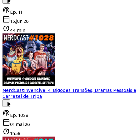
Ep.
11
15.jun.26
44 min
NerdCast
Invencível 4: Bigodes Transões, Dramas Pessoais e
Carretel de Tripa
Ep.
1028
01.mai.26
1h59