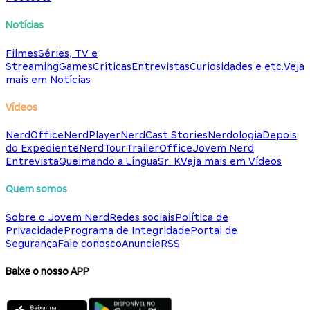
Notícias
Filmes
Séries, TV e
Streaming
Games
Críticas
Entrevistas
Curiosidades e etc.
Veja
mais em Notícias
Vídeos
NerdOffice
NerdPlayer
NerdCast Stories
Nerdologia
Depois
do Expediente
NerdTour
TrailerOffice
Jovem Nerd
Entrevista
Queimando a Língua
Sr. K
Veja mais em Vídeos
Quem somos
Sobre o Jovem Nerd
Redes sociais
Política de
Privacidade
Programa de Integridade
Portal de
Segurança
Fale conosco
Anuncie
RSS
Baixe o nosso APP