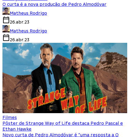
O curta é a nova produção de Pedro Almodóvar
Matheus Rodrigo
26.abr.23
Matheus Rodrigo
26.abr.23
Filmes
Pôster de Strange Way of Life destaca Pedro Pascal e
Ethan Hawke
Novo curta de Pedro Almodóvar é “uma resposta a O