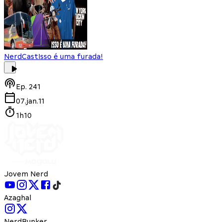
NerdCast
Isso é uma furada!
Ep.
241
07.jan.11
1h10
Jovem Nerd
Azaghal
NerdBunker