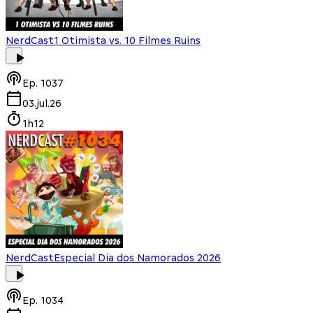
NerdCast
1 Otimista vs. 10 Filmes Ruins
Ep.
1037
03.jul.26
1h12
NerdCast
Especial Dia dos Namorados 2026
Ep.
1034