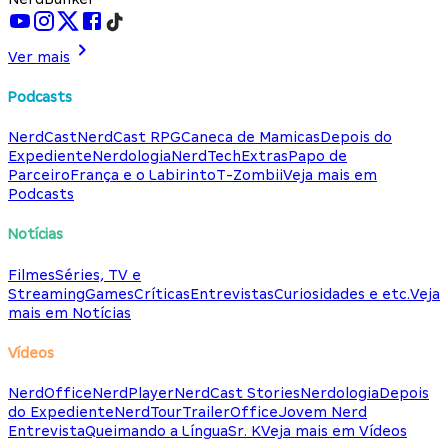
Ver mais
Podcasts
NerdCast
NerdCast RPG
Caneca de Mamicas
Depois do
Expediente
Nerdologia
NerdTech
Extras
Papo de
Parceiro
França e o Labirinto
T-Zombii
Veja mais em
Podcasts
Notícias
Filmes
Séries, TV e
Streaming
Games
Críticas
Entrevistas
Curiosidades e etc.
Veja
mais em Notícias
Vídeos
NerdOffice
NerdPlayer
NerdCast Stories
Nerdologia
Depois
do Expediente
NerdTour
TrailerOffice
Jovem Nerd
Entrevista
Queimando a Língua
Sr. K
Veja mais em Vídeos