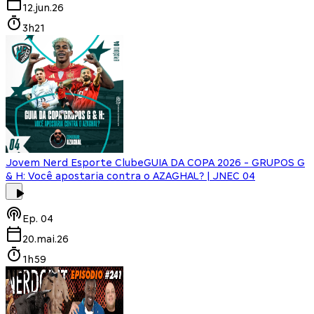
12.jun.26
3h21
Jovem Nerd Esporte Clube
GUIA DA COPA 2026 - GRUPOS G
& H: Você apostaria contra o AZAGHAL? | JNEC 04
Ep.
04
20.mai.26
1h59