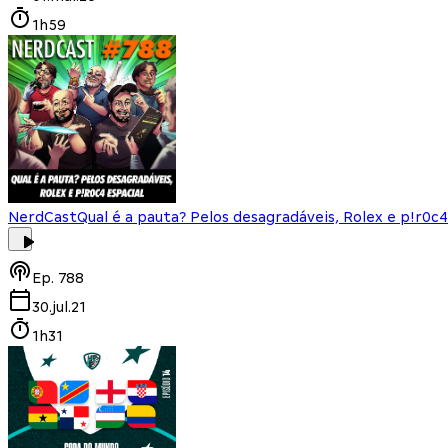
1h59
NerdCast
Qual é a pauta? Pelos desagradáveis, Rolex e p!r0c4
Ep.
788
30.jul.21
1h31