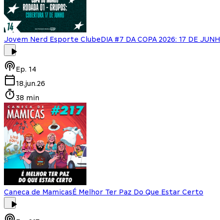
Jovem Nerd Esporte Clube
DIA #7 DA COPA 2026: 17 DE JU
Ep.
14
18.jun.26
38 min
Caneca de Mamicas
É Melhor Ter Paz Do Que Estar Certo