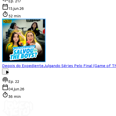
Ep.
217
15.jun.26
52 min
Depois do Expediente
Julgando Séries Pelo Final (Game of T
Ep.
22
04.jun.26
36 min