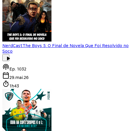
NerdCast
The Boys 5: O Final de Novela Que Foi Resolvido no
Soco
Ep.
1032
29.mai.26
1h43