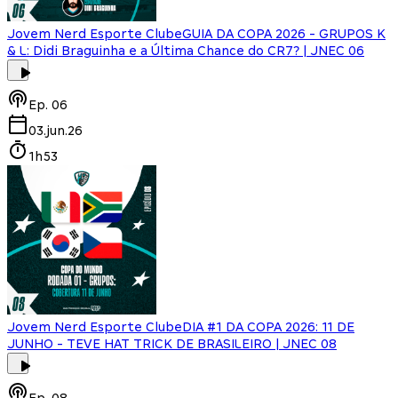
Jovem Nerd Esporte Clube
GUIA DA COPA 2026 - GRUPOS K
& L: Didi Braguinha e a Última Chance do CR7? | JNEC 06
Ep.
06
03.jun.26
1h53
Jovem Nerd Esporte Clube
DIA #1 DA COPA 2026: 11 DE
JUNHO - TEVE HAT TRICK DE BRASILEIRO | JNEC 08
Ep.
08