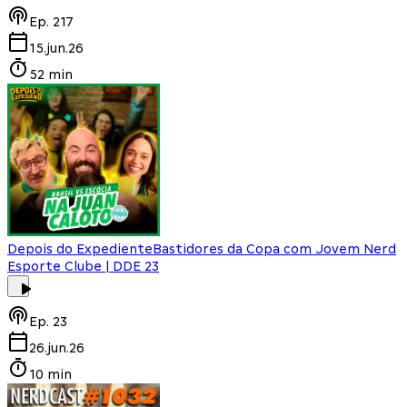
Ep.
217
15.jun.26
52 min
Depois do Expediente
Bastidores da Copa com Jovem Nerd
Esporte Clube | DDE 23
Ep.
23
26.jun.26
10 min