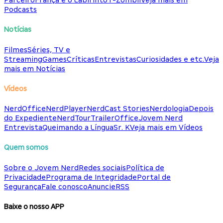
Parceiro
França e o Labirinto
T-Zombii
Veja mais em
Podcasts
Notícias
Filmes
Séries, TV e
Streaming
Games
Críticas
Entrevistas
Curiosidades e etc.
Veja
mais em Notícias
Vídeos
NerdOffice
NerdPlayer
NerdCast Stories
Nerdologia
Depois
do Expediente
NerdTour
TrailerOffice
Jovem Nerd
Entrevista
Queimando a Língua
Sr. K
Veja mais em Vídeos
Quem somos
Sobre o Jovem Nerd
Redes sociais
Política de
Privacidade
Programa de Integridade
Portal de
Segurança
Fale conosco
Anuncie
RSS
Baixe o nosso APP