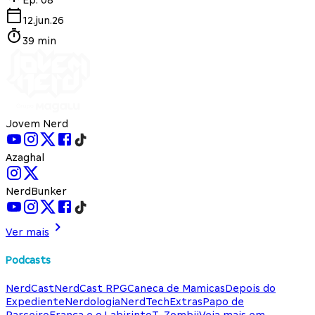
12.jun.26
39 min
Jovem Nerd
Azaghal
NerdBunker
Ver mais
Podcasts
NerdCast
NerdCast RPG
Caneca de Mamicas
Depois do
Expediente
Nerdologia
NerdTech
Extras
Papo de