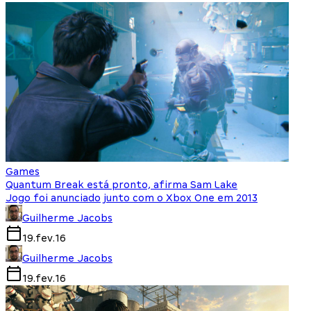
Games
Quantum Break está pronto, afirma Sam Lake
Jogo foi anunciado junto com o Xbox One em 2013
Guilherme Jacobs
19.fev.16
Guilherme Jacobs
19.fev.16