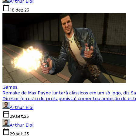
Arthur Eloi
18.dez.23
Games
Remake de Max Payne juntará clássicos em um só jogo, diz S
Diretor (e rosto do protagonista) comentou ambição do estú
Arthur Eloi
29.set.23
Arthur Eloi
29.set.23