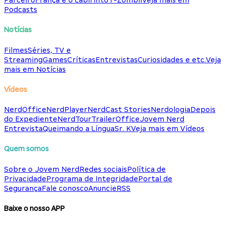
Parceiro
França e o Labirinto
T-Zombii
Veja mais em
Podcasts
Notícias
Filmes
Séries, TV e
Streaming
Games
Críticas
Entrevistas
Curiosidades e etc.
Veja
mais em Notícias
Vídeos
NerdOffice
NerdPlayer
NerdCast Stories
Nerdologia
Depois
do Expediente
NerdTour
TrailerOffice
Jovem Nerd
Entrevista
Queimando a Língua
Sr. K
Veja mais em Vídeos
Quem somos
Sobre o Jovem Nerd
Redes sociais
Política de
Privacidade
Programa de Integridade
Portal de
Segurança
Fale conosco
Anuncie
RSS
Baixe o nosso APP