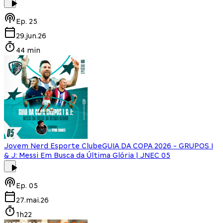
Ep.
25
29.jun.26
44 min
Jovem Nerd Esporte Clube
GUIA DA COPA 2026 - GRUPOS I
& J: Messi Em Busca da Última Glória | JNEC 05
Ep.
05
27.mai.26
1h22