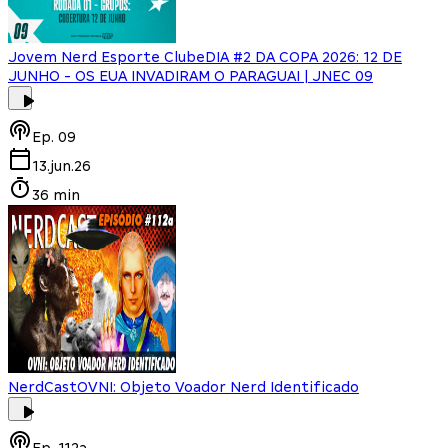
Jovem Nerd Esporte Clube
DIA #2 DA COPA 2026: 12 DE
JUNHO - OS EUA INVADIRAM O PARAGUAI | JNEC 09
Ep.
09
13.jun.26
36 min
NerdCast
OVNI: Objeto Voador Nerd Identificado
Ep.
112a