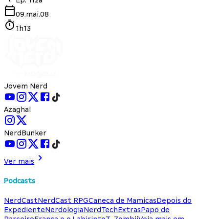
09.mai.08
1h13
Jovem Nerd
Azaghal
NerdBunker
Ver mais
Podcasts
NerdCast
NerdCast RPG
Caneca de Mamicas
Depois do
Expediente
Nerdologia
NerdTech
Extras
Papo de