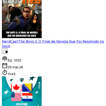
NerdCast
The Boys 5: O Final de Novela Que Foi Resolvido no
Soco
Ep.
1032
29.mai.26
1h43