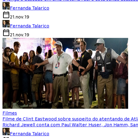
Fernanda Talarico
21.nov.19
Fernanda Talarico
21.nov.19
Filmes
Filme de Clint Eastwood sobre suspeito do atentando de Atl
Richard Jewell conta com Paul Walter Huser, Jon Hamm, Sam 
Fernanda Talarico