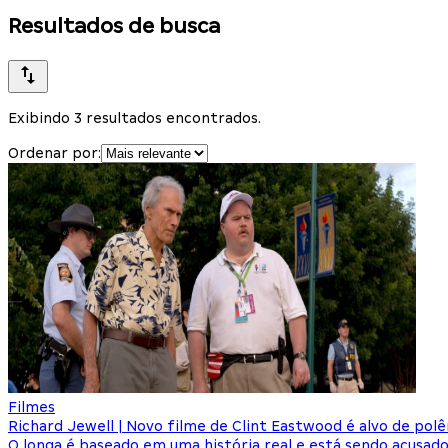
Resultados de busca
Exibindo 3 resultados encontrados.
Ordenar por:
Filmes
Richard Jewell | Novo filme de Clint Eastwood é alvo de pol
O longa é baseado em uma história real e está sendo acusad