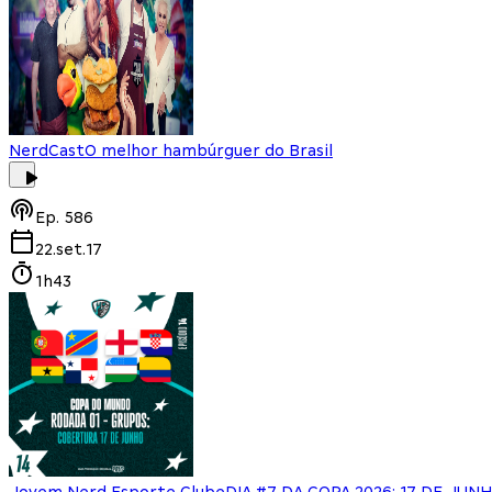
NerdCast
O melhor hambúrguer do Brasil
Ep.
586
22.set.17
1h43
Jovem Nerd Esporte Clube
DIA #7 DA COPA 2026: 17 DE JU