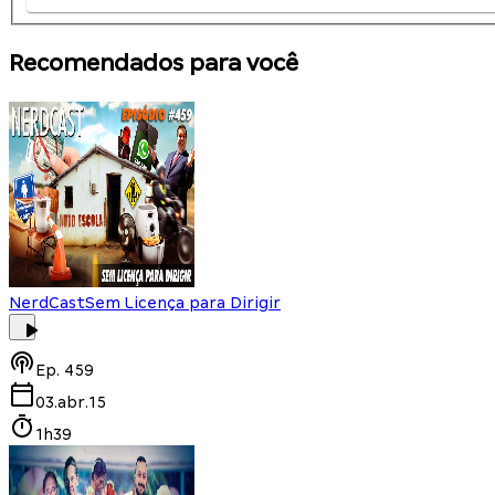
Recomendados para você
NerdCast
Sem Licença para Dirigir
Ep.
459
03.abr.15
1h39