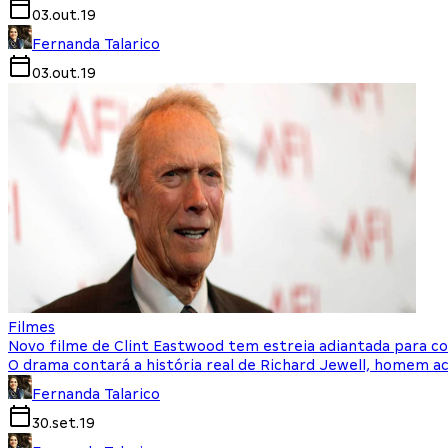
03.out.19
Fernanda Talarico
03.out.19
Filmes
Novo filme de Clint Eastwood tem estreia adiantada para c
O drama contará a história real de Richard Jewell, homem ac
Fernanda Talarico
30.set.19