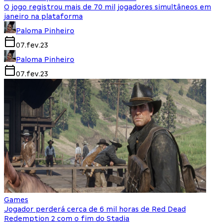
O jogo registrou mais de 70 mil jogadores simultâneos em
janeiro na plataforma
Paloma Pinheiro
07.fev.23
Paloma Pinheiro
07.fev.23
Games
Jogador perderá cerca de 6 mil horas de Red Dead
Redemption 2 com o fim do Stadia