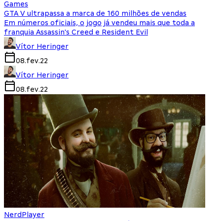
Games
GTA V ultrapassa a marca de 160 milhões de vendas
Em números oficiais, o jogo já vendeu mais que toda a
franquia Assassin's Creed e Resident Evil
Vítor Heringer
08.fev.22
Vítor Heringer
08.fev.22
NerdPlayer