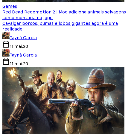
Games
Red Dead Redemption 2 | Mod adiciona animais selvagens
como montaria no jogo
Cavalgar porcos, pumas e lobos gigantes agora é uma
realidade!
Tayná Garcia
11.mai.20
Tayná Garcia
11.mai.20