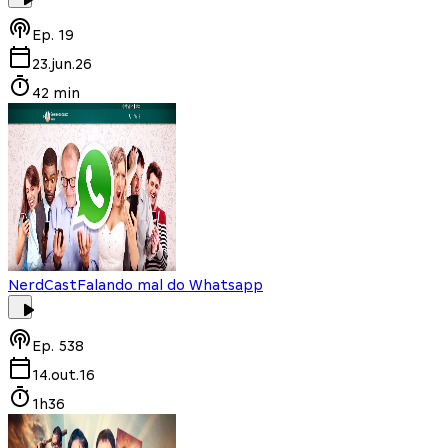
Ep.
19
23.jun.26
42 min
NerdCast
Falando mal do Whatsapp
Ep.
538
14.out.16
1h36