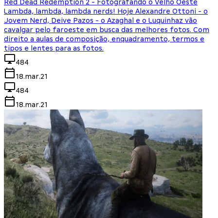
Red Dead Redemption 2 - Fotografando o Velho Oeste
Lambda, lambda, lambda nerds! Hoje Alexandre Ottoni - o
Jovem Nerd, Deive Pazos - o Azaghal e o Luquinhaz vão
cavalgar pelo faroeste em busca das melhores fotos. Com
direito a aulas de composição, enquadramento, termos e
tipos e lentes para as fotos.
484
18.mar.21
484
18.mar.21