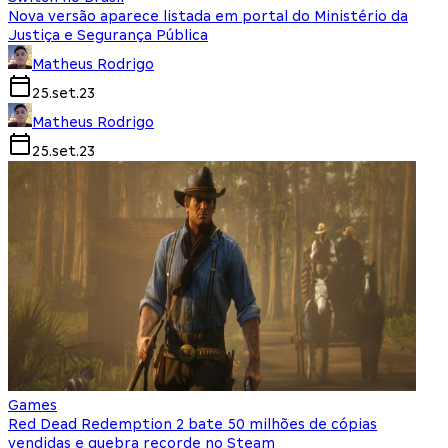
Nova versão aparece listada em portal do Ministério da
Justiça e Segurança Pública
Matheus Rodrigo
25.set.23
Matheus Rodrigo
25.set.23
Games
Red Dead Redemption 2 bate 50 milhões de cópias
vendidas e quebra recorde no Steam