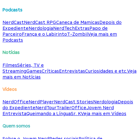
Podcasts
NerdCast
NerdCast RPG
Caneca de Mamicas
Depois do
Expediente
Nerdologia
NerdTech
Extras
Papo de
Parceiro
França e o Labirinto
T-Zombii
Veja mais em
Podcasts
Notícias
Filmes
Séries, TV e
Streaming
Games
Críticas
Entrevistas
Curiosidades e etc.
Veja
mais em Notícias
Vídeos
NerdOffice
NerdPlayer
NerdCast Stories
Nerdologia
Depois
do Expediente
NerdTour
TrailerOffice
Jovem Nerd
Entrevista
Queimando a Língua
Sr. K
Veja mais em Vídeos
Quem somos
Sobre o Jovem Nerd
Redes sociais
Política de