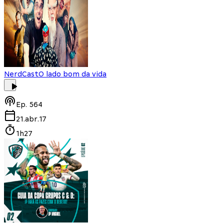
NerdCast
O lado bom da vida
Ep.
564
21.abr.17
1h27