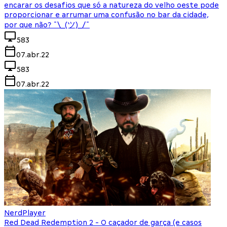
encarar os desafios que só a natureza do velho oeste pode
proporcionar e arrumar uma confusão no bar da cidade,
por que não? ¯\_(ツ)_/¯
583
07.abr.22
583
07.abr.22
NerdPlayer
Red Dead Redemption 2 - O caçador de garça (e casos