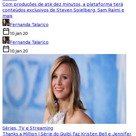
Com produções de até dez minutos, a plataforma terá
conteúdos exclusivos de Steven Spielberg, Sam Raimi e
mais
Fernanda Talarico
10.jan.20
Fernanda Talarico
10.jan.20
Séries, TV e Streaming
Thanks a Million | Série do Quibi faz Kristen Bell e Jennifer