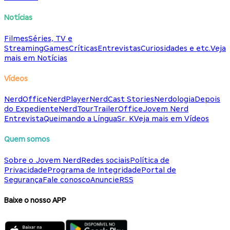
Notícias
Filmes
Séries, TV e
Streaming
Games
Críticas
Entrevistas
Curiosidades e etc.
Veja
mais em Notícias
Vídeos
NerdOffice
NerdPlayer
NerdCast Stories
Nerdologia
Depois
do Expediente
NerdTour
TrailerOffice
Jovem Nerd
Entrevista
Queimando a Língua
Sr. K
Veja mais em Vídeos
Quem somos
Sobre o Jovem Nerd
Redes sociais
Política de
Privacidade
Programa de Integridade
Portal de
Segurança
Fale conosco
Anuncie
RSS
Baixe o nosso APP