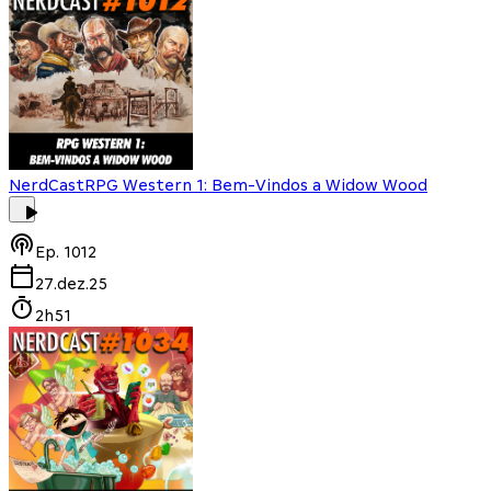
NerdCast
RPG Western 1: Bem-Vindos a Widow Wood
Ep.
1012
27.dez.25
2h51