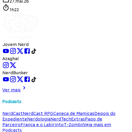
27.mai.26
1h22
Jovem Nerd
Azaghal
NerdBunker
Ver mais
Podcasts
NerdCast
NerdCast RPG
Caneca de Mamicas
Depois do
Expediente
Nerdologia
NerdTech
Extras
Papo de
Parceiro
França e o Labirinto
T-Zombii
Veja mais em
Podcasts