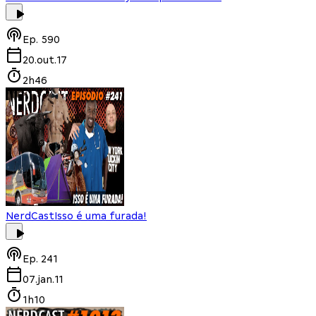
Ep.
590
20.out.17
2h46
NerdCast
Isso é uma furada!
Ep.
241
07.jan.11
1h10