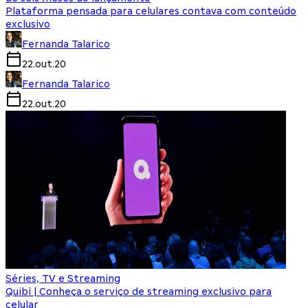
Plataforma pensada para celulares contava com conteúdo
exclusivo
Fernanda Talarico
22.out.20
Fernanda Talarico
22.out.20
Séries, TV e Streaming
Quibi | Conheça o serviço de streaming exclusivo para
celular