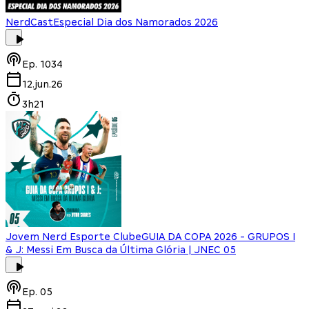
NerdCast
Especial Dia dos Namorados 2026
Ep.
1034
12.jun.26
3h21
Jovem Nerd Esporte Clube
GUIA DA COPA 2026 - GRUPOS I
& J: Messi Em Busca da Última Glória | JNEC 05
Ep.
05