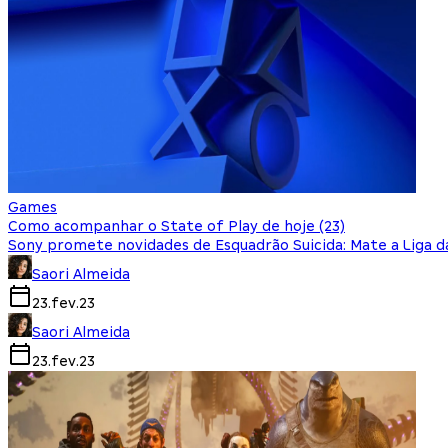
Games
Como acompanhar o State of Play de hoje (23)
Sony promete novidades de Esquadrão Suicida: Mate a Liga da 
Saori Almeida
23.fev.23
Saori Almeida
23.fev.23