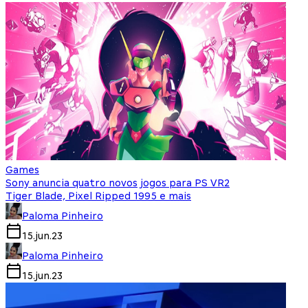
Games
Sony anuncia quatro novos jogos para PS VR2
Tiger Blade, Pixel Ripped 1995 e mais
Paloma Pinheiro
15.jun.23
Paloma Pinheiro
15.jun.23