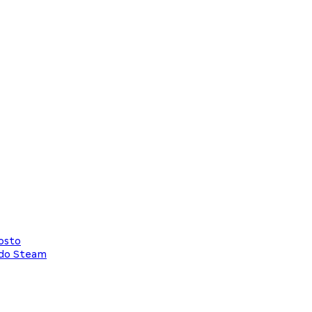
osto
 do Steam