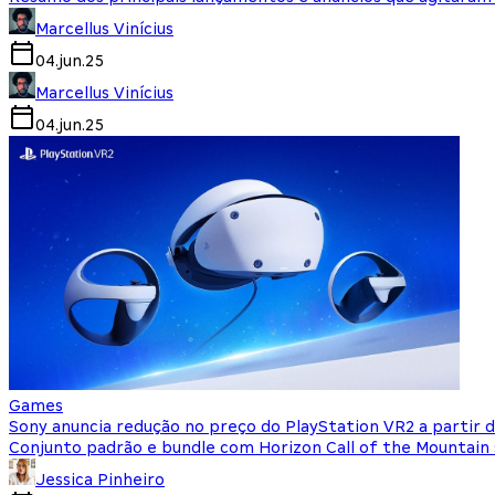
Marcellus Vinícius
04.jun.25
Marcellus Vinícius
04.jun.25
Games
Sony anuncia redução no preço do PlayStation VR2 a partir 
Conjunto padrão e bundle com Horizon Call of the Mountain
Jessica Pinheiro