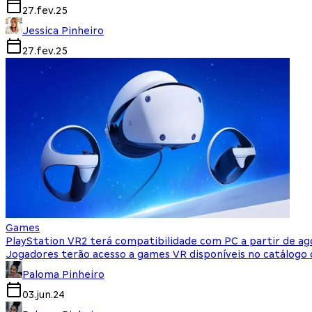
27.fev.25
Jessica Pinheiro
27.fev.25
Games
PlayStation VR2 terá compatibilidade com PC a partir de ag
Jogadores terão acesso a games VR disponíveis no catálogo
Paloma Pinheiro
03.jun.24