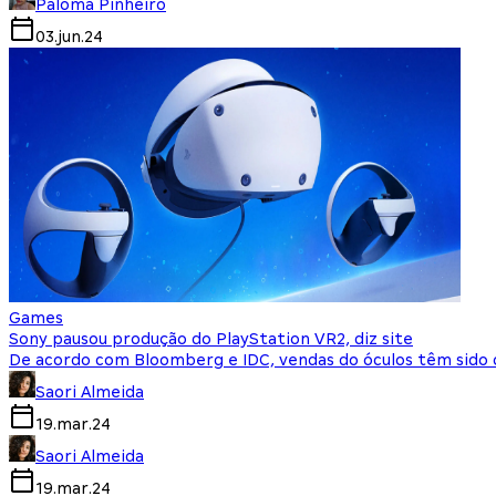
Paloma Pinheiro
03.jun.24
Games
Sony pausou produção do PlayStation VR2, diz site
De acordo com Bloomberg e IDC, vendas do óculos têm sido 
Saori Almeida
19.mar.24
Saori Almeida
19.mar.24