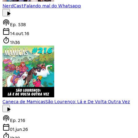
NerdCast
Falando mal do Whatsapp
Ep.
538
14.out.16
1h36
Caneca de Mamicas
São Lourenço: Lá e De Volta Outra Vez
Ep.
216
01.jun.26