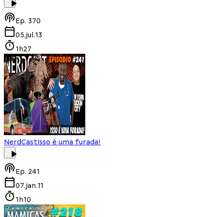
Ep.
370
05.jul.13
1h27
NerdCast
Isso é uma furada!
Ep.
241
07.jan.11
1h10