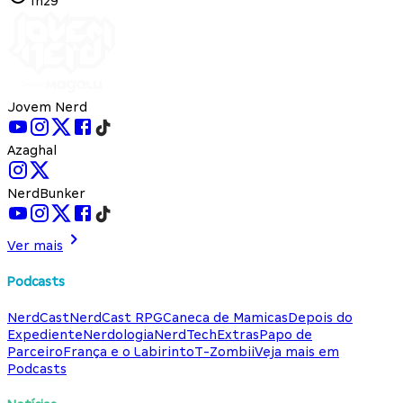
1h29
Jovem Nerd
Azaghal
NerdBunker
Ver mais
Podcasts
NerdCast
NerdCast RPG
Caneca de Mamicas
Depois do
Expediente
Nerdologia
NerdTech
Extras
Papo de
Parceiro
França e o Labirinto
T-Zombii
Veja mais em
Podcasts