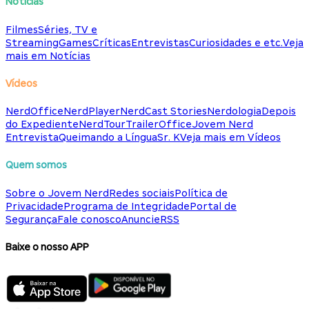
Notícias
Filmes
Séries, TV e
Streaming
Games
Críticas
Entrevistas
Curiosidades e etc.
Veja
mais em Notícias
Vídeos
NerdOffice
NerdPlayer
NerdCast Stories
Nerdologia
Depois
do Expediente
NerdTour
TrailerOffice
Jovem Nerd
Entrevista
Queimando a Língua
Sr. K
Veja mais em Vídeos
Quem somos
Sobre o Jovem Nerd
Redes sociais
Política de
Privacidade
Programa de Integridade
Portal de
Segurança
Fale conosco
Anuncie
RSS
Baixe o nosso APP