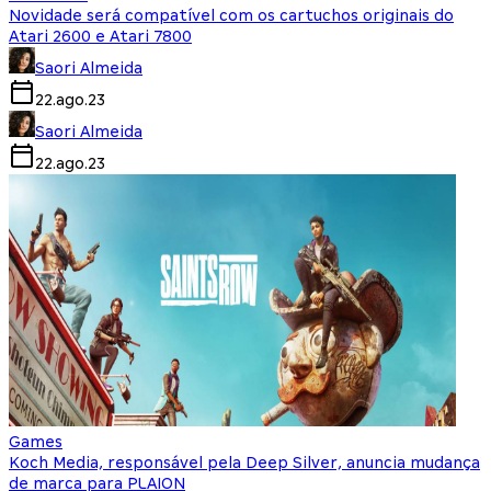
Novidade será compatível com os cartuchos originais do
Atari 2600 e Atari 7800
Saori Almeida
22.ago.23
Saori Almeida
22.ago.23
Games
Koch Media, responsável pela Deep Silver, anuncia mudança
de marca para PLAION