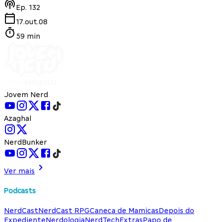
Ep.
132
17.out.08
59 min
Jovem Nerd
Azaghal
NerdBunker
Ver mais
Podcasts
NerdCast
NerdCast RPG
Caneca de Mamicas
Depois do
Expediente
Nerdologia
NerdTech
Extras
Papo de