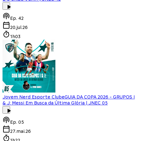
Ep.
42
20.jul.26
1h03
Jovem Nerd Esporte Clube
GUIA DA COPA 2026 - GRUPOS I
& J: Messi Em Busca da Última Glória | JNEC 05
Ep.
05
27.mai.26
1h22