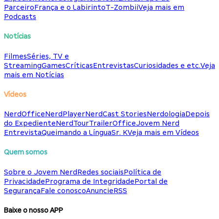
Parceiro
França e o Labirinto
T-Zombii
Veja mais em
Podcasts
Notícias
Filmes
Séries, TV e
Streaming
Games
Críticas
Entrevistas
Curiosidades e etc.
Veja
mais em Notícias
Vídeos
NerdOffice
NerdPlayer
NerdCast Stories
Nerdologia
Depois
do Expediente
NerdTour
TrailerOffice
Jovem Nerd
Entrevista
Queimando a Língua
Sr. K
Veja mais em Vídeos
Quem somos
Sobre o Jovem Nerd
Redes sociais
Política de
Privacidade
Programa de Integridade
Portal de
Segurança
Fale conosco
Anuncie
RSS
Baixe o nosso APP