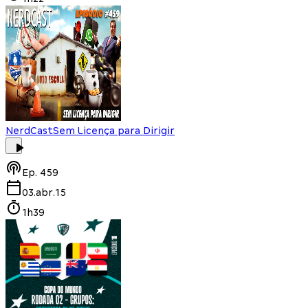
NerdCast
Sem Licença para Dirigir
Ep.
459
03.abr.15
1h39