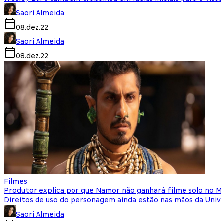
Saori Almeida
08.dez.22
Saori Almeida
08.dez.22
Filmes
Produtor explica por que Namor não ganhará filme solo no 
Direitos de uso do personagem ainda estão nas mãos da Univ
Saori Almeida