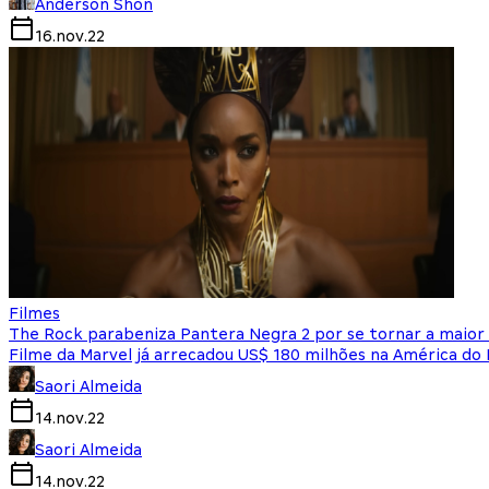
Anderson Shon
16.nov.22
Filmes
The Rock parabeniza Pantera Negra 2 por se tornar a maior
Filme da Marvel já arrecadou US$ 180 milhões na América do 
Saori Almeida
14.nov.22
Saori Almeida
14.nov.22