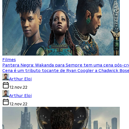
Filmes
Pantera Negra: Wakanda para Sempre tem uma cena pós-créd
Cena é um tributo tocante de Ryan Coogler a Chadwick Bo
Arthur Eloi
12.nov.22
Arthur Eloi
12.nov.22