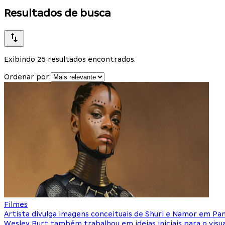
Resultados de busca
Exibindo 25 resultados encontrados.
Ordenar por:
Filmes
Artista divulga imagens conceituais de Shuri e Namor em Pa
Wesley Burt também trabalhou em ideias iniciais para o visu