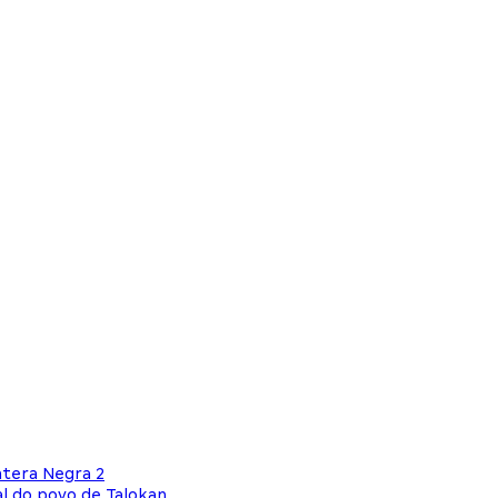
ntera Negra 2
al do povo de Talokan