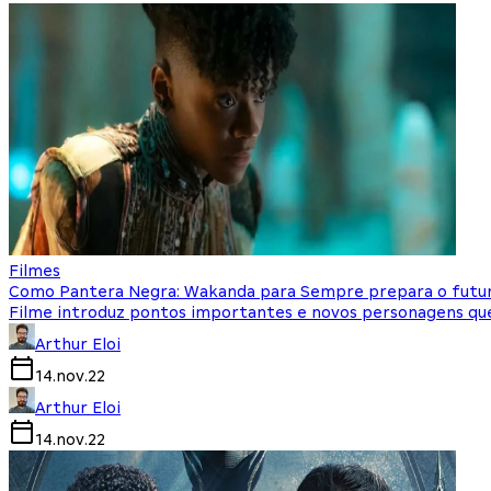
Filmes
Como Pantera Negra: Wakanda para Sempre prepara o futur
Filme introduz pontos importantes e novos personagens que 
Arthur Eloi
14.nov.22
Arthur Eloi
14.nov.22