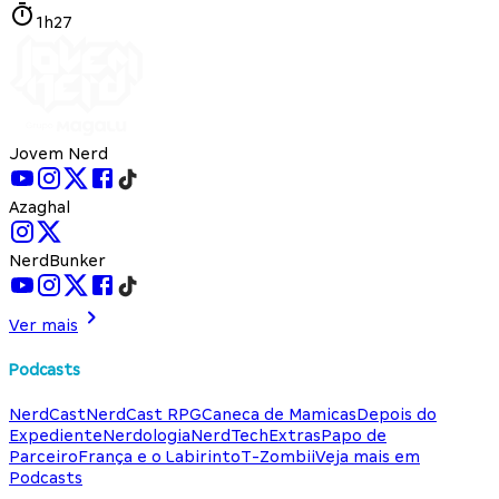
1h27
Jovem Nerd
Azaghal
NerdBunker
Ver mais
Podcasts
NerdCast
NerdCast RPG
Caneca de Mamicas
Depois do
Expediente
Nerdologia
NerdTech
Extras
Papo de
Parceiro
França e o Labirinto
T-Zombii
Veja mais em
Podcasts