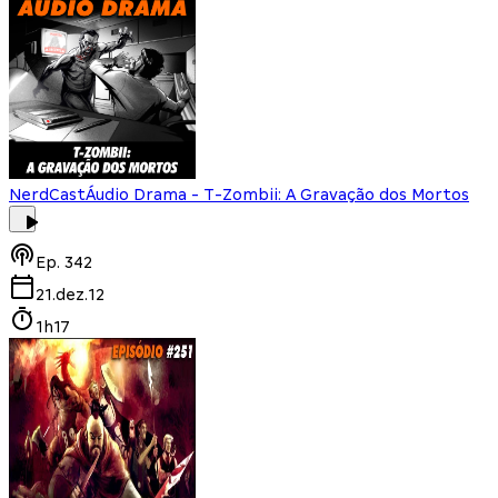
NerdCast
Áudio Drama - T-Zombii: A Gravação dos Mortos
Ep.
342
21.dez.12
1h17