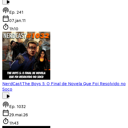
Ep.
241
07.jan.11
1h10
NerdCast
The Boys 5: O Final de Novela Que Foi Resolvido no
Soco
Ep.
1032
29.mai.26
1h43