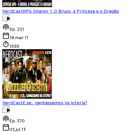
NerdCast
RPG Ghanor 1: O Bruxo, a Princesa e o Dragão
Ep.
251
18.mar.11
1h39
NerdCast
E se... ganhássemos na loteria?
Ep.
370
05.jul.13