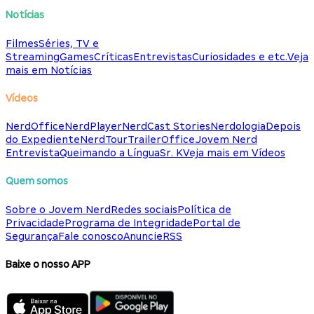
Notícias
Filmes
Séries, TV e
Streaming
Games
Críticas
Entrevistas
Curiosidades e etc.
Veja
mais em Notícias
Vídeos
NerdOffice
NerdPlayer
NerdCast Stories
Nerdologia
Depois
do Expediente
NerdTour
TrailerOffice
Jovem Nerd
Entrevista
Queimando a Língua
Sr. K
Veja mais em Vídeos
Quem somos
Sobre o Jovem Nerd
Redes sociais
Política de
Privacidade
Programa de Integridade
Portal de
Segurança
Fale conosco
Anuncie
RSS
Baixe o nosso APP