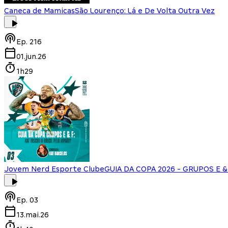
Caneca de Mamicas
São Lourenço: Lá e De Volta Outra Vez
Ep.
216
01.jun.26
1h29
Jovem Nerd Esporte Clube
GUIA DA COPA 2026 - GRUPOS E & F
Ep.
03
13.mai.26