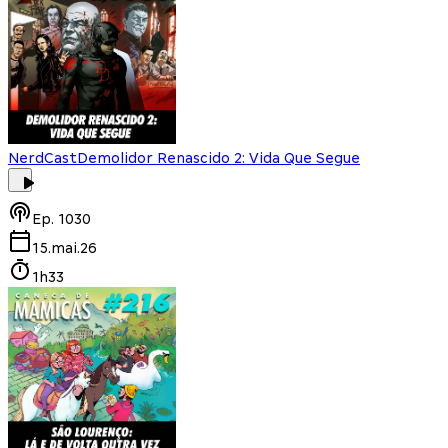
NerdCast
Demolidor Renascido 2: Vida Que Segue
Ep.
1030
15.mai.26
1h33