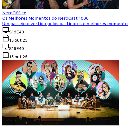
NerdOffice
Os Melhores Momentos do NerdCast 1000
Um passeio divertido pelos bastidores e melhores momentos
S16E40
15.out.25
S16E40
15.out.25