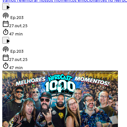
Vamos relembrar nossos momentos emocionantes no NerdCas
Ep.
203
27.out.25
47 min
Ep.
203
27.out.25
47 min