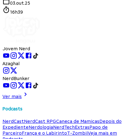
03.out.25
16h39
Jovem Nerd
Azaghal
NerdBunker
Ver mais
Podcasts
NerdCast
NerdCast RPG
Caneca de Mamicas
Depois do
Expediente
Nerdologia
NerdTech
Extras
Papo de
Parceiro
França e o Labirinto
T-Zombii
Veja mais em