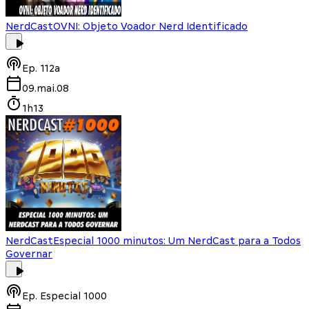
NerdCast
OVNI: Objeto Voador Nerd Identificado
Ep.
112a
09.mai.08
1h13
NerdCast
Especial 1000 minutos: Um NerdCast para a Todos
Governar
Ep.
Especial 1000