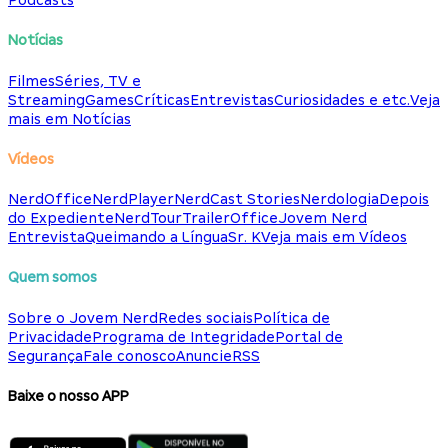
Podcasts
Notícias
Filmes
Séries, TV e
Streaming
Games
Críticas
Entrevistas
Curiosidades e etc.
Veja
mais em Notícias
Vídeos
NerdOffice
NerdPlayer
NerdCast Stories
Nerdologia
Depois
do Expediente
NerdTour
TrailerOffice
Jovem Nerd
Entrevista
Queimando a Língua
Sr. K
Veja mais em Vídeos
Quem somos
Sobre o Jovem Nerd
Redes sociais
Política de
Privacidade
Programa de Integridade
Portal de
Segurança
Fale conosco
Anuncie
RSS
Baixe o nosso APP