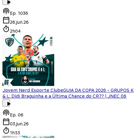
Ep.
1036
26.jun.26
2h04
Jovem Nerd Esporte Clube
GUIA DA COPA 2026 - GRUPOS K
& L: Didi Braguinha e a Última Chance do CR7? | JNEC 06
Ep.
06
03.jun.26
1h53