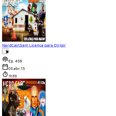
NerdCast
Sem Licença para Dirigir
Ep.
459
03.abr.15
1h39