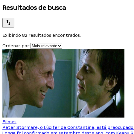
Resultados de busca
Exibindo 82 resultados encontrados.
Ordenar por:
Filmes
Peter Stormare, o Lúcifer de Constantine, está preocupado
Longa foi confirmado em setembro deste ano, com Keanu R