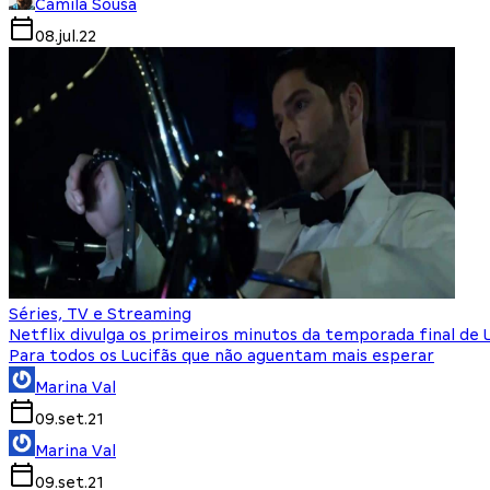
Camila Sousa
08.jul.22
Séries, TV e Streaming
Netflix divulga os primeiros minutos da temporada final de 
Para todos os Lucifãs que não aguentam mais esperar
Marina Val
09.set.21
Marina Val
09.set.21