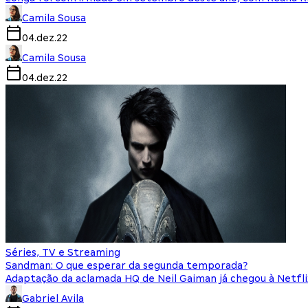
Camila Sousa
04.dez.22
Camila Sousa
04.dez.22
Séries, TV e Streaming
Sandman: O que esperar da segunda temporada?
Adaptação da aclamada HQ de Neil Gaiman já chegou à Netfli
Gabriel Avila