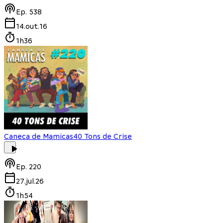
Ep.
538
14.out.16
1h36
Caneca de Mamicas
40 Tons de Crise
Ep.
220
27.jul.26
1h54