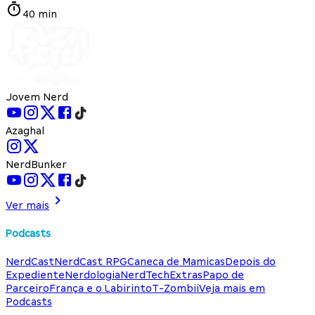
40 min
Jovem Nerd
Azaghal
NerdBunker
Ver mais
Podcasts
NerdCast
NerdCast RPG
Caneca de Mamicas
Depois do
Expediente
Nerdologia
NerdTech
Extras
Papo de
Parceiro
França e o Labirinto
T-Zombii
Veja mais em
Podcasts