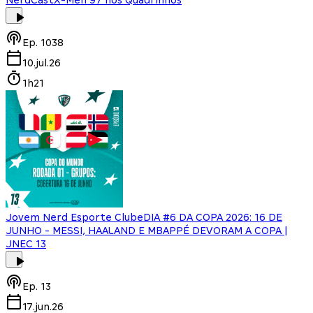
Ep.
1038
10.jul.26
1h21
Jovem Nerd Esporte Clube
DIA #6 DA COPA 2026: 16 DE
JUNHO - MESSI, HAALAND E MBAPPÉ DEVORAM A COPA |
JNEC 13
Ep.
13
17.jun.26