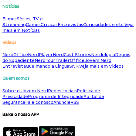
Notícias
Filmes
Séries, TV e
Streaming
Games
Críticas
Entrevistas
Curiosidades e etc.
Veja
mais em Notícias
Vídeos
NerdOffice
NerdPlayer
NerdCast Stories
Nerdologia
Depois
do Expediente
NerdTour
TrailerOffice
Jovem Nerd
Entrevista
Queimando a Língua
Sr. K
Veja mais em Vídeos
Quem somos
Sobre o Jovem Nerd
Redes sociais
Política de
Privacidade
Programa de Integridade
Portal de
Segurança
Fale conosco
Anuncie
RSS
Baixe o nosso APP