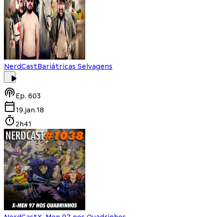
NerdCast
Bariátricas Selvagens
Ep.
603
19.jan.18
2h41
NerdCast
X-Men 97 nos Quadrinhos