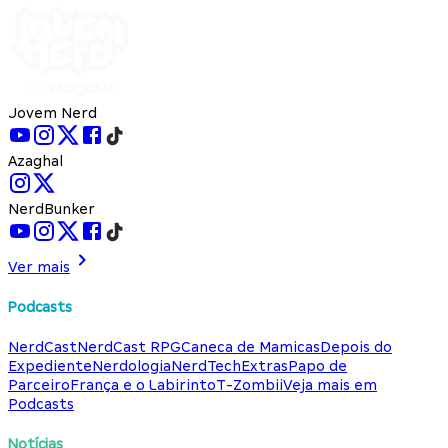
Jovem Nerd
Azaghal
NerdBunker
Ver mais
Podcasts
NerdCast
NerdCast RPG
Caneca de Mamicas
Depois do
Expediente
Nerdologia
NerdTech
Extras
Papo de
Parceiro
França e o Labirinto
T-Zombii
Veja mais em
Podcasts
Notícias