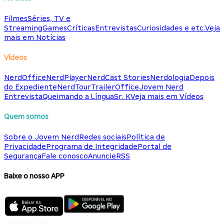
Filmes
Séries, TV e
Streaming
Games
Críticas
Entrevistas
Curiosidades e etc.
Veja
mais em Notícias
Vídeos
NerdOffice
NerdPlayer
NerdCast Stories
Nerdologia
Depois
do Expediente
NerdTour
TrailerOffice
Jovem Nerd
Entrevista
Queimando a Língua
Sr. K
Veja mais em Vídeos
Quem somos
Sobre o Jovem Nerd
Redes sociais
Política de
Privacidade
Programa de Integridade
Portal de
Segurança
Fale conosco
Anuncie
RSS
Baixe o nosso APP