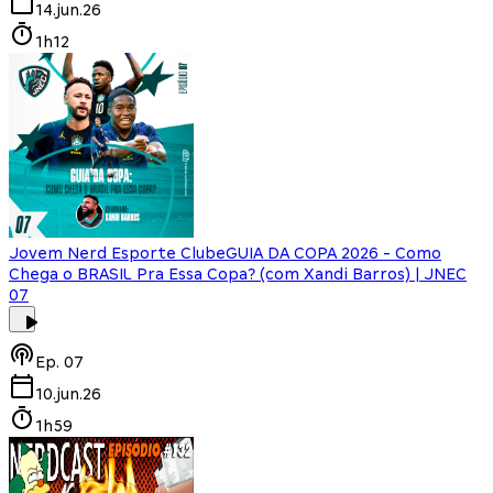
14.jun.26
1h12
Jovem Nerd Esporte Clube
GUIA DA COPA 2026 - Como
Chega o BRASIL Pra Essa Copa? (com Xandi Barros) | JNEC
07
Ep.
07
10.jun.26
1h59