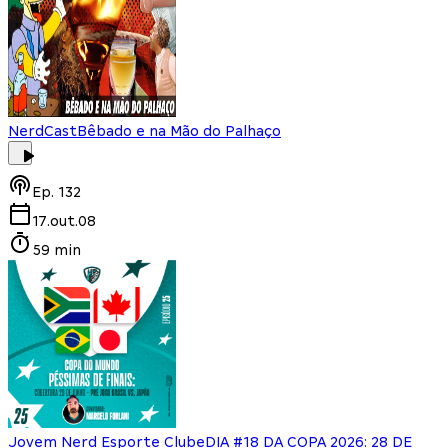
NerdCast
Bêbado e na Mão do Palhaço
Ep.
132
17.out.08
59 min
Jovem Nerd Esporte Clube
DIA #18 DA COPA 2026: 28 DE