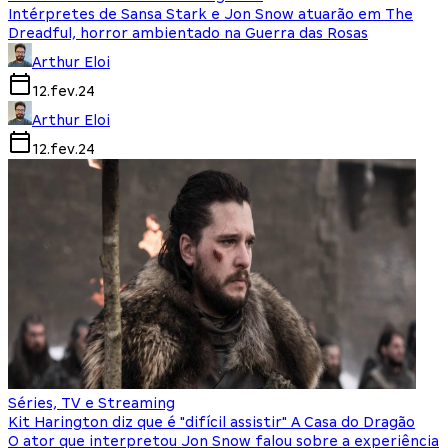
Intérpretes de Sansa Stark e Jon Snow atuarão em The
Dreadful, horror ambientado na Guerra das Rosas
Arthur Eloi
12.fev.24
Arthur Eloi
12.fev.24
Séries, TV e Streaming
Kit Harington diz que é "difícil assistir" A Casa do Dragão
O ator que interpretou Jon Snow falou sobre a experiência