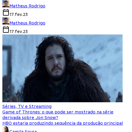
Matheus Rodrigo
17.fev.23
Matheus Rodrigo
17.fev.23
Séries, TV e Streaming
Game of Thrones: o que pode ser mostrado na série
derivada sobre Jon Snow?
HBO estaria produzindo sequência da produção principal
Camila Sousa