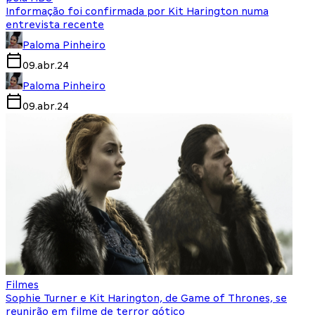
Informação foi confirmada por Kit Harington numa
entrevista recente
Paloma Pinheiro
09.abr.24
Paloma Pinheiro
09.abr.24
Filmes
Sophie Turner e Kit Harington, de Game of Thrones, se
reunirão em filme de terror gótico