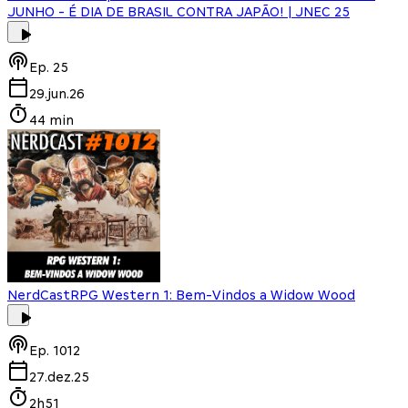
JUNHO - É DIA DE BRASIL CONTRA JAPÃO! | JNEC 25
Ep.
25
29.jun.26
44 min
NerdCast
RPG Western 1: Bem-Vindos a Widow Wood
Ep.
1012
27.dez.25
2h51