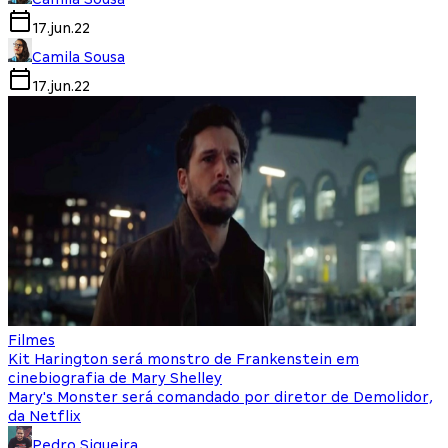
17.jun.22
Camila Sousa
17.jun.22
Filmes
Kit Harington será monstro de Frankenstein em
cinebiografia de Mary Shelley
Mary's Monster será comandado por diretor de Demolidor,
da Netflix
Pedro Siqueira