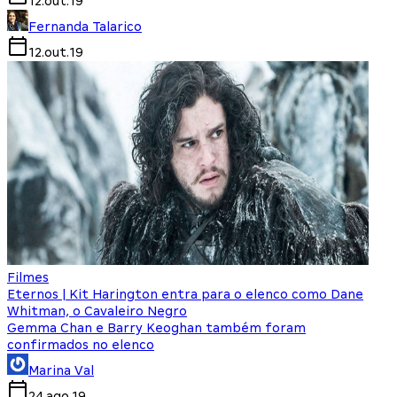
12.out.19
Fernanda Talarico
12.out.19
Filmes
Eternos | Kit Harington entra para o elenco como Dane
Whitman, o Cavaleiro Negro
Gemma Chan e Barry Keoghan também foram
confirmados no elenco
Marina Val
24.ago.19