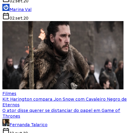
02.set.20
Marina Val
02.set.20
Filmes
Kit Harington compara Jon Snow com Cavaleiro Negro de
Eternos
O ator disse querer se distanciar do papel em Game of
Thrones
Fernanda Talarico