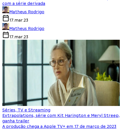
com a série derivada
Matheus Rodrigo
17.mar.23
Matheus Rodrigo
17.mar.23
Séries, TV e Streaming
Extrapolations, série com Kit Harington e Meryl Streep,
ganha trailer
A produção chega a Apple TV+ em 17 de março de 2023