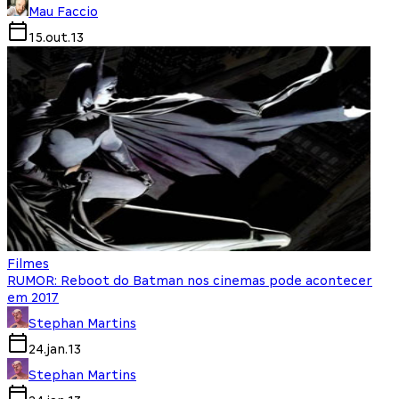
Mau Faccio
15.out.13
Filmes
RUMOR: Reboot do Batman nos cinemas pode acontecer
em 2017
Stephan Martins
24.jan.13
Stephan Martins