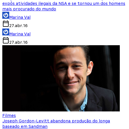
expôs atividades ilegais da NSA e se tornou um dos homens
mais procurado do mundo
Marina Val
27.abr.16
Marina Val
27.abr.16
Filmes
Joseph Gordon-Levitt abandona produção do longa
baseado em Sandman