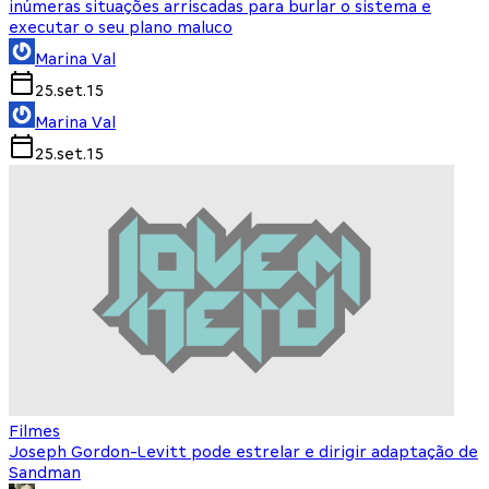
inúmeras situações arriscadas para burlar o sistema e
executar o seu plano maluco
Marina Val
25.set.15
Marina Val
25.set.15
Filmes
Joseph Gordon-Levitt pode estrelar e dirigir adaptação de
Sandman