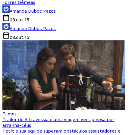
Torres Gêmeas
Amanda Duboc Pazos
08.out.15
Amanda Duboc Pazos
08.out.15
Filmes
Trailer de A travessia é uma viagem vertiginosa por
arranha-céus
Petit e sua equipe superam obstáculos assustadores e