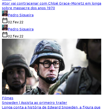
Ator vai contracenar com Chloë Grace-Moretz em longa
sobre massacre dos anos 1970
Pedro Siqueira
02.fev.22
Pedro Siqueira
02.fev.22
Filmes
Snowden | Assista ao primeiro trailer
Longa conta a história de Edward Snowden, a figura que