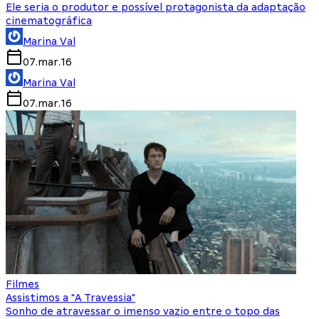
Ele seria o produtor e possível protagonista da adaptação
cinematográfica
Marina Val
07.mar.16
Marina Val
07.mar.16
Filmes
Assistimos a "A Travessia"
Sonho de atravessar o imenso vazio entre o topo das