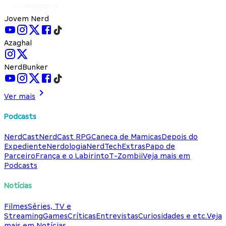
Jovem Nerd
Azaghal
NerdBunker
Ver mais
Podcasts
NerdCast
NerdCast RPG
Caneca de Mamicas
Depois do
Expediente
Nerdologia
NerdTech
Extras
Papo de
Parceiro
França e o Labirinto
T-Zombii
Veja mais em
Podcasts
Notícias
Filmes
Séries, TV e
Streaming
Games
Críticas
Entrevistas
Curiosidades e etc.
Veja
mais em Notícias