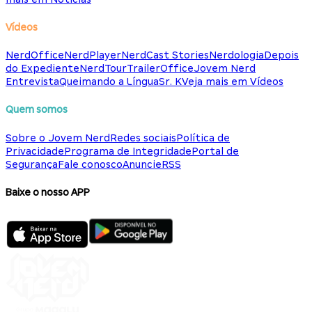
Vídeos
NerdOffice
NerdPlayer
NerdCast Stories
Nerdologia
Depois
do Expediente
NerdTour
TrailerOffice
Jovem Nerd
Entrevista
Queimando a Língua
Sr. K
Veja mais em Vídeos
Quem somos
Sobre o Jovem Nerd
Redes sociais
Política de
Privacidade
Programa de Integridade
Portal de
Segurança
Fale conosco
Anuncie
RSS
Baixe o nosso APP