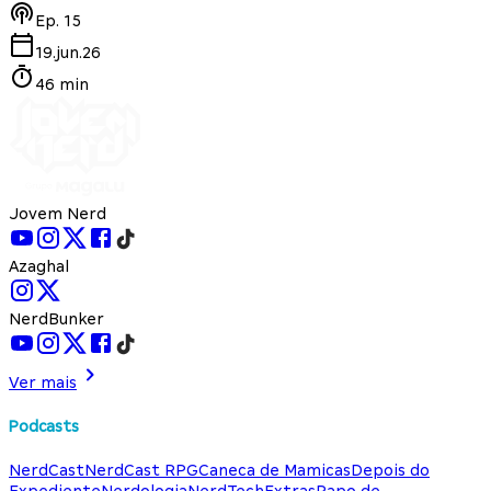
Ep.
15
19.jun.26
46 min
Jovem Nerd
Azaghal
NerdBunker
Ver mais
Podcasts
NerdCast
NerdCast RPG
Caneca de Mamicas
Depois do