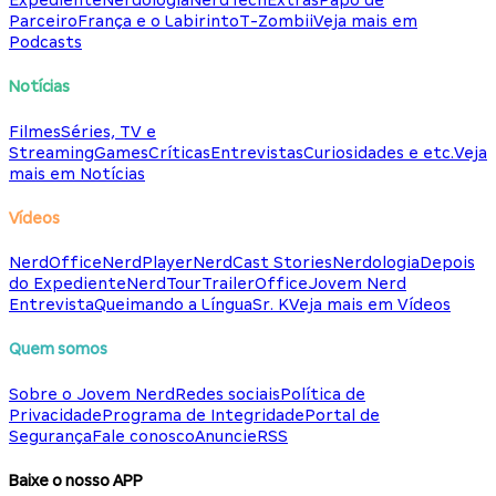
Expediente
Nerdologia
NerdTech
Extras
Papo de
Parceiro
França e o Labirinto
T-Zombii
Veja mais em
Podcasts
Notícias
Filmes
Séries, TV e
Streaming
Games
Críticas
Entrevistas
Curiosidades e etc.
Veja
mais em Notícias
Vídeos
NerdOffice
NerdPlayer
NerdCast Stories
Nerdologia
Depois
do Expediente
NerdTour
TrailerOffice
Jovem Nerd
Entrevista
Queimando a Língua
Sr. K
Veja mais em Vídeos
Quem somos
Sobre o Jovem Nerd
Redes sociais
Política de
Privacidade
Programa de Integridade
Portal de
Segurança
Fale conosco
Anuncie
RSS
Baixe o nosso APP