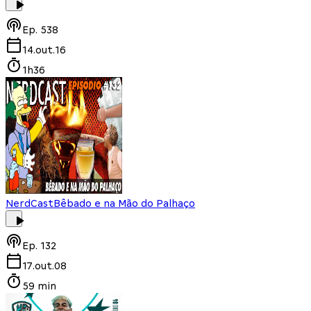
Ep.
538
14.out.16
1h36
NerdCast
Bêbado e na Mão do Palhaço
Ep.
132
17.out.08
59 min