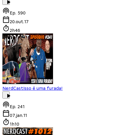
Ep.
590
20.out.17
2h46
NerdCast
Isso é uma furada!
Ep.
241
07.jan.11
1h10