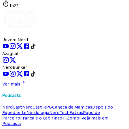
1h22
Jovem Nerd
Azaghal
NerdBunker
Ver mais
Podcasts
NerdCast
NerdCast RPG
Caneca de Mamicas
Depois do
Expediente
Nerdologia
NerdTech
Extras
Papo de
Parceiro
França e o Labirinto
T-Zombii
Veja mais em
Podcasts