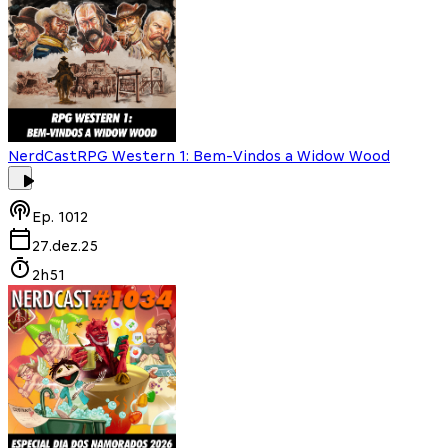
NerdCast
RPG Western 1: Bem-Vindos a Widow Wood
Ep.
1012
27.dez.25
2h51