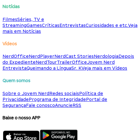
Notícias
Filmes
Séries, TV e
Streaming
Games
Críticas
Entrevistas
Curiosidades e etc.
Veja
mais em Notícias
Vídeos
NerdOffice
NerdPlayer
NerdCast Stories
Nerdologia
Depois
do Expediente
NerdTour
TrailerOffice
Jovem Nerd
Entrevista
Queimando a Língua
Sr. K
Veja mais em Vídeos
Quem somos
Sobre o Jovem Nerd
Redes sociais
Política de
Privacidade
Programa de Integridade
Portal de
Segurança
Fale conosco
Anuncie
RSS
Baixe o nosso APP