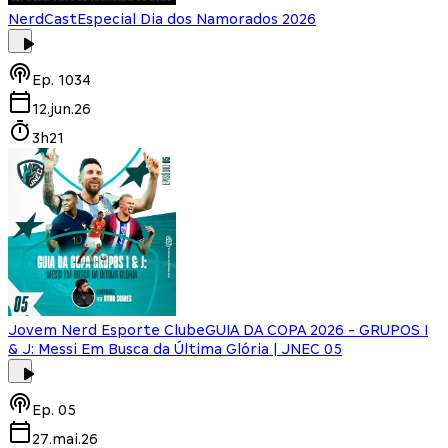
NerdCast
Especial Dia dos Namorados 2026
Ep.
1034
12.jun.26
3h21
Jovem Nerd Esporte Clube
GUIA DA COPA 2026 - GRUPOS I
& J: Messi Em Busca da Última Glória | JNEC 05
Ep.
05
27.mai.26