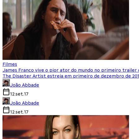
Filmes
James Franco vive o pior ator do mundo no primeiro trailer 
The Disaster Artist estreia em primeiro de dezembro de 20
João Abbade
12.set.17
João Abbade
12.set.17