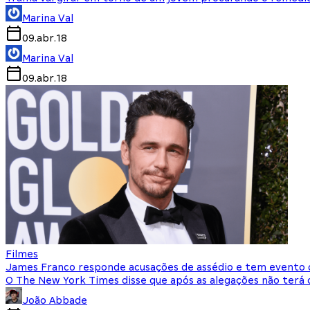
Marina Val
09.abr.18
Marina Val
09.abr.18
Filmes
James Franco responde acusações de assédio e tem evento
O The New York Times disse que após as alegações não ter
João Abbade