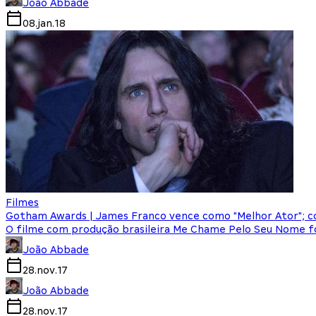
João Abbade
08.jan.18
Filmes
Gotham Awards | James Franco vence como "Melhor Ator"; c
O filme com produção brasileira Me Chame Pelo Seu Nome fo
João Abbade
28.nov.17
João Abbade
28.nov.17