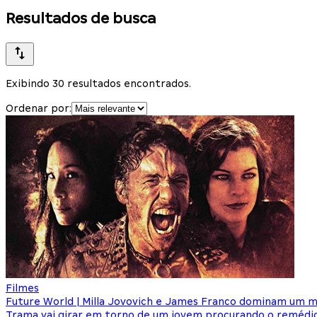
Resultados de busca
Exibindo 30 resultados encontrados.
Ordenar por:
Filmes
Future World | Milla Jovovich e James Franco dominam um 
Trama vai girar em torno de um jovem procurando o remédio