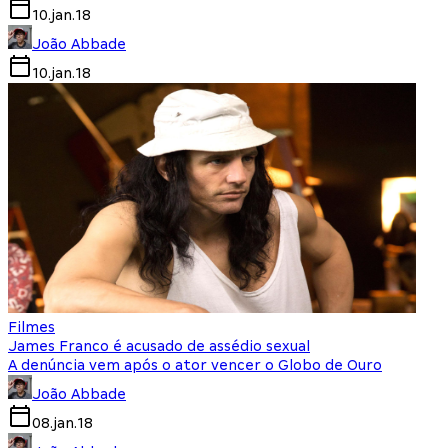
10.jan.18
João Abbade
10.jan.18
Filmes
James Franco é acusado de assédio sexual
A denúncia vem após o ator vencer o Globo de Ouro
João Abbade
08.jan.18