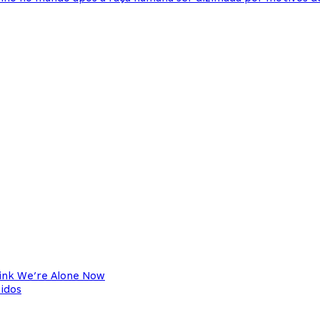
hink We’re Alone Now
idos