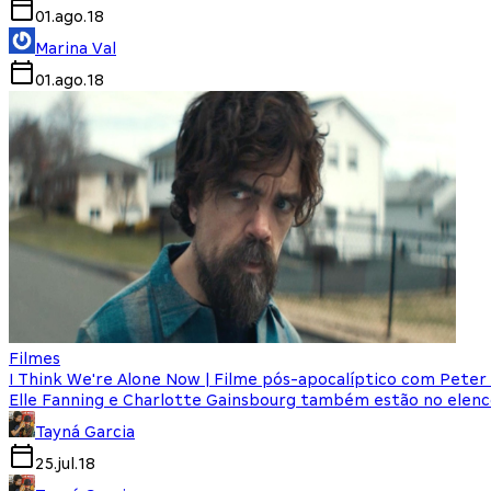
01.ago.18
Marina Val
01.ago.18
Filmes
I Think We're Alone Now | Filme pós-apocalíptico com Peter
Elle Fanning e Charlotte Gainsbourg também estão no elen
Tayná Garcia
25.jul.18