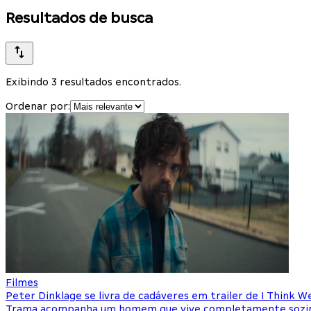
Resultados de busca
Exibindo 3 resultados encontrados.
Ordenar por:
Filmes
Peter Dinklage se livra de cadáveres em trailer de I Think 
Trama acompanha um homem que vive completamente sozinh