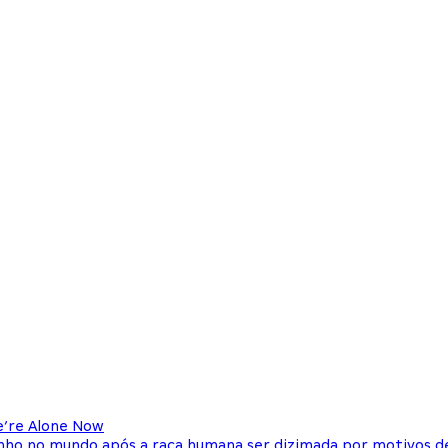
We’re Alone Now
o no mundo após a raça humana ser dizimada por motivos d