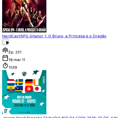
NerdCast
RPG Ghanor 1: O Bruxo, a Princesa e o Dragão
Ep.
251
18.mar.11
1h39
Jovem Nerd Esporte Clube
DIA #10 DA COPA 2026: 20 DE JU