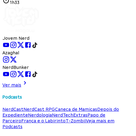
1h33
Jovem Nerd
Azaghal
NerdBunker
Ver mais
Podcasts
NerdCast
NerdCast RPG
Caneca de Mamicas
Depois do
Expediente
Nerdologia
NerdTech
Extras
Papo de
Parceiro
França e o Labirinto
T-Zombii
Veja mais em
Podcasts