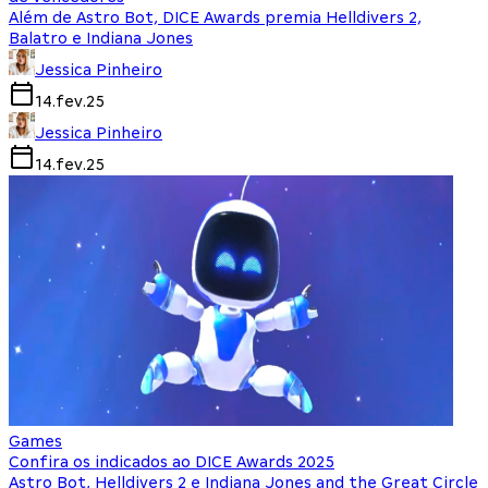
Além de Astro Bot, DICE Awards premia Helldivers 2,
Balatro e Indiana Jones
Jessica Pinheiro
14.fev.25
Jessica Pinheiro
14.fev.25
Games
Confira os indicados ao DICE Awards 2025
Astro Bot, Helldivers 2 e Indiana Jones and the Great Circle