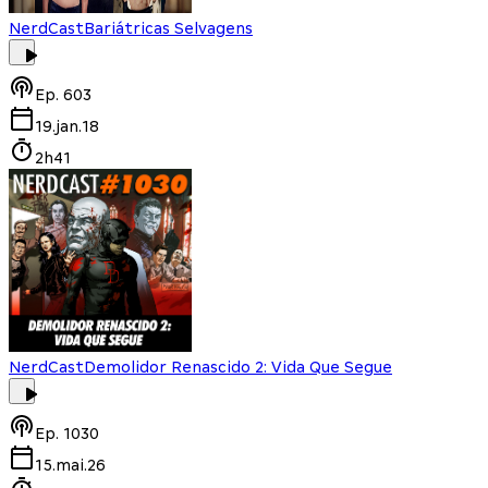
NerdCast
Bariátricas Selvagens
Ep.
603
19.jan.18
2h41
NerdCast
Demolidor Renascido 2: Vida Que Segue
Ep.
1030
15.mai.26