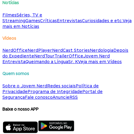
Notícias
Filmes
Séries, TV e
Streaming
Games
Críticas
Entrevistas
Curiosidades e etc.
Veja
mais em Notícias
Vídeos
NerdOffice
NerdPlayer
NerdCast Stories
Nerdologia
Depois
do Expediente
NerdTour
TrailerOffice
Jovem Nerd
Entrevista
Queimando a Língua
Sr. K
Veja mais em Vídeos
Quem somos
Sobre o Jovem Nerd
Redes sociais
Política de
Privacidade
Programa de Integridade
Portal de
Segurança
Fale conosco
Anuncie
RSS
Baixe o nosso APP