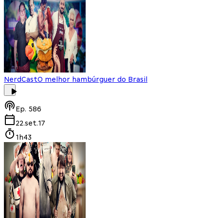
NerdCast
O melhor hambúrguer do Brasil
Ep.
586
22.set.17
1h43