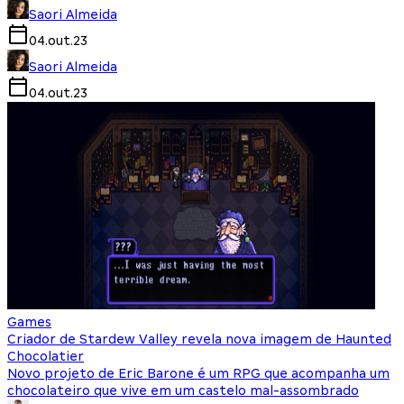
Saori Almeida
04.out.23
Saori Almeida
04.out.23
Games
Criador de Stardew Valley revela nova imagem de Haunted
Chocolatier
Novo projeto de Eric Barone é um RPG que acompanha um
chocolateiro que vive em um castelo mal-assombrado