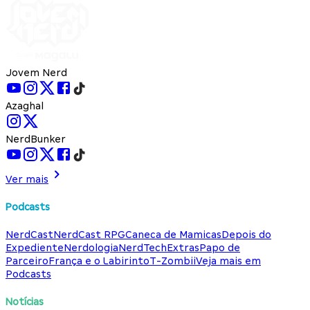
Jovem Nerd
Azaghal
NerdBunker
Ver mais
Podcasts
NerdCast
NerdCast RPG
Caneca de Mamicas
Depois do
Expediente
Nerdologia
NerdTech
Extras
Papo de
Parceiro
França e o Labirinto
T-Zombii
Veja mais em
Podcasts
Notícias