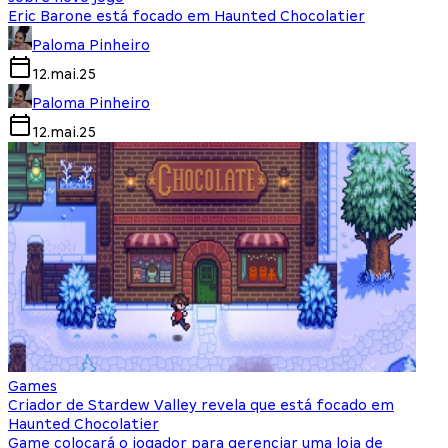
Eric Barone está focado em Haunted Chocolatier
Paloma Pinheiro
12.mai.25
Paloma Pinheiro
12.mai.25
Games
Criador de Stardew Valley revela que está focado em
Haunted Chocolatier
Game colocará o jogador para gerenciar uma loja de