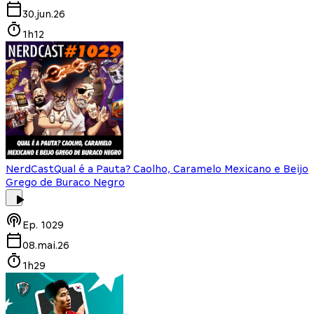
30.jun.26
1h12
NerdCast
Qual é a Pauta? Caolho, Caramelo Mexicano e Beijo
Grego de Buraco Negro
Ep.
1029
08.mai.26
1h29