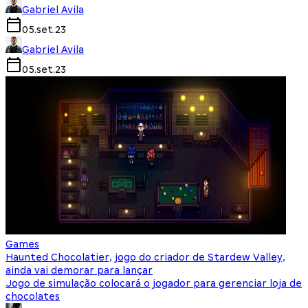
Gabriel Avila
05.set.23
Gabriel Avila
05.set.23
Games
Haunted Chocolatier, jogo do criador de Stardew Valley,
ainda vai demorar para lançar
Jogo de simulação colocará o jogador para gerenciar loja de
chocolates