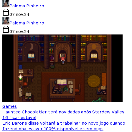
Paloma Pinheiro
07.nov.24
Paloma Pinheiro
07.nov.24
Games
Haunted Chocolatier terá novidades após Stardew Valley
1.6 ficar estável
Eric Barone disse voltará a trabalhar no novo jogo quando
fazendinha estiver 100% disponível e sem bugs