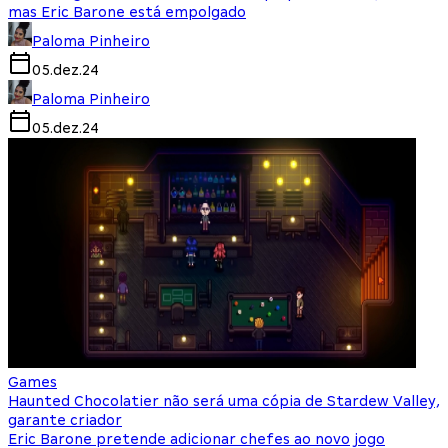
mas Eric Barone está empolgado
Paloma Pinheiro
05.dez.24
Paloma Pinheiro
05.dez.24
Games
Haunted Chocolatier não será uma cópia de Stardew Valley,
garante criador
Eric Barone pretende adicionar chefes ao novo jogo