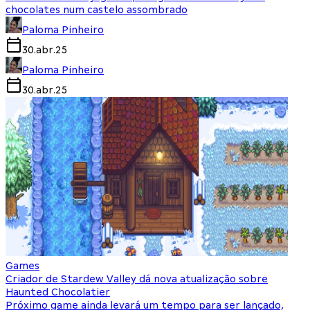
chocolates num castelo assombrado
Paloma Pinheiro
30.abr.25
Paloma Pinheiro
30.abr.25
Games
Criador de Stardew Valley dá nova atualização sobre
Haunted Chocolatier
Próximo game ainda levará um tempo para ser lançado,