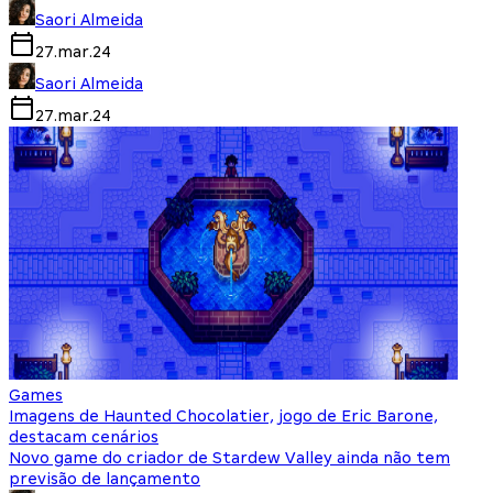
Saori Almeida
27.mar.24
Saori Almeida
27.mar.24
Games
Imagens de Haunted Chocolatier, jogo de Eric Barone,
destacam cenários
Novo game do criador de Stardew Valley ainda não tem
previsão de lançamento