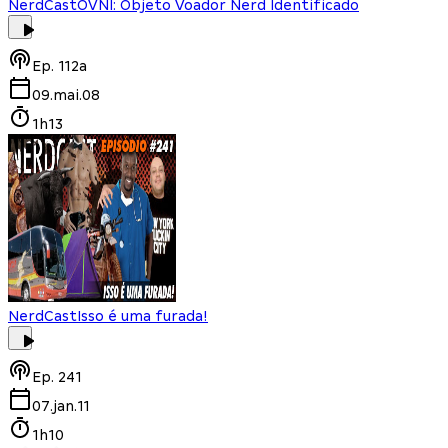
NerdCast
OVNI: Objeto Voador Nerd Identificado
Ep.
112a
09.mai.08
1h13
NerdCast
Isso é uma furada!
Ep.
241
07.jan.11
1h10