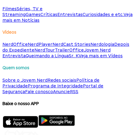
Filmes
Séries, TV e
Streaming
Games
Críticas
Entrevistas
Curiosidades e etc.
Veja
mais em Notícias
Vídeos
NerdOffice
NerdPlayer
NerdCast Stories
Nerdologia
Depois
do Expediente
NerdTour
TrailerOffice
Jovem Nerd
Entrevista
Queimando a Língua
Sr. K
Veja mais em Vídeos
Quem somos
Sobre o Jovem Nerd
Redes sociais
Política de
Privacidade
Programa de Integridade
Portal de
Segurança
Fale conosco
Anuncie
RSS
Baixe o nosso APP