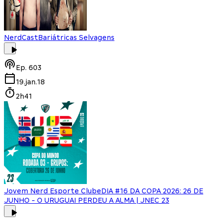
NerdCast
Bariátricas Selvagens
Ep.
603
19.jan.18
2h41
Jovem Nerd Esporte Clube
DIA #16 DA COPA 2026: 26 DE
JUNHO - O URUGUAI PERDEU A ALMA | JNEC 23