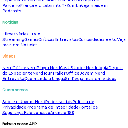
Expediente
Nerdologia
NerdTech
Extras
Papo de
Parceiro
França e o Labirinto
T-Zombii
Veja mais em
Podcasts
Notícias
Filmes
Séries, TV e
Streaming
Games
Críticas
Entrevistas
Curiosidades e etc.
Veja
mais em Notícias
Vídeos
NerdOffice
NerdPlayer
NerdCast Stories
Nerdologia
Depois
do Expediente
NerdTour
TrailerOffice
Jovem Nerd
Entrevista
Queimando a Língua
Sr. K
Veja mais em Vídeos
Quem somos
Sobre o Jovem Nerd
Redes sociais
Política de
Privacidade
Programa de Integridade
Portal de
Segurança
Fale conosco
Anuncie
RSS
Baixe o nosso APP