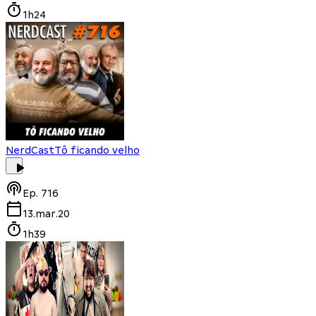
1h24
NerdCast
Tô ficando velho
Ep.
716
13.mar.20
1h39