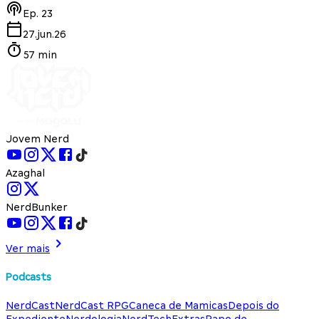
Ep.
23
27.jun.26
57 min
Jovem Nerd
Azaghal
NerdBunker
Ver mais
Podcasts
NerdCast
NerdCast RPG
Caneca de Mamicas
Depois do