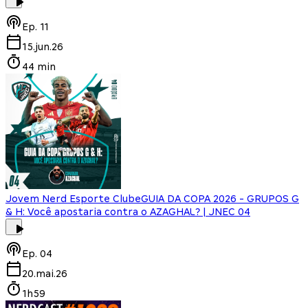
Ep.
11
15.jun.26
44 min
Jovem Nerd Esporte Clube
GUIA DA COPA 2026 - GRUPOS G
& H: Você apostaria contra o AZAGHAL? | JNEC 04
Ep.
04
20.mai.26
1h59