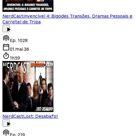
NerdCast
Invencível 4: Bigodes Transões, Dramas Pessoais e
Carretel de Tripa
Ep.
1028
01.mai.26
1h59
NerdCast
Lost: Desabafo!
Ep.
219