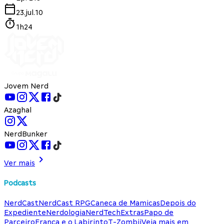
23.jul.10
1h24
Jovem Nerd
Azaghal
NerdBunker
Ver mais
Podcasts
NerdCast
NerdCast RPG
Caneca de Mamicas
Depois do
Expediente
Nerdologia
NerdTech
Extras
Papo de
Parceiro
França e o Labirinto
T-Zombii
Veja mais em