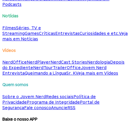
Podcasts
Notícias
Filmes
Séries, TV e
Streaming
Games
Críticas
Entrevistas
Curiosidades e etc.
Veja
mais em Notícias
Vídeos
NerdOffice
NerdPlayer
NerdCast Stories
Nerdologia
Depois
do Expediente
NerdTour
TrailerOffice
Jovem Nerd
Entrevista
Queimando a Língua
Sr. K
Veja mais em Vídeos
Quem somos
Sobre o Jovem Nerd
Redes sociais
Política de
Privacidade
Programa de Integridade
Portal de
Segurança
Fale conosco
Anuncie
RSS
Baixe o nosso APP