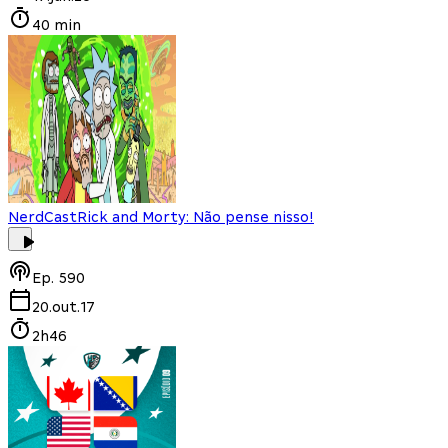
40 min
NerdCast
Rick and Morty: Não pense nisso!
Ep.
590
20.out.17
2h46