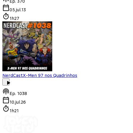
Ep.
370
05.jul.13
1h27
NerdCast
X-Men 97 nos Quadrinhos
Ep.
1038
10.jul.26
1h21