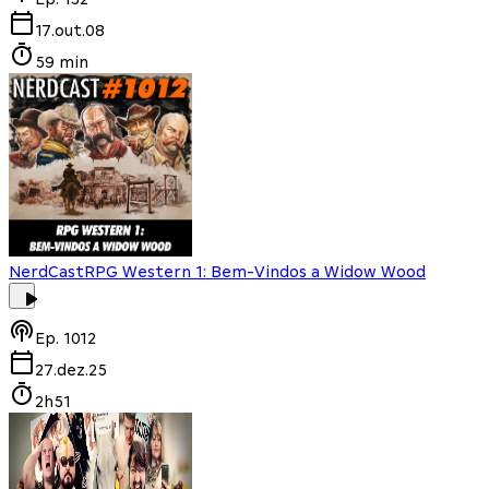
17.out.08
59 min
NerdCast
RPG Western 1: Bem-Vindos a Widow Wood
Ep.
1012
27.dez.25
2h51