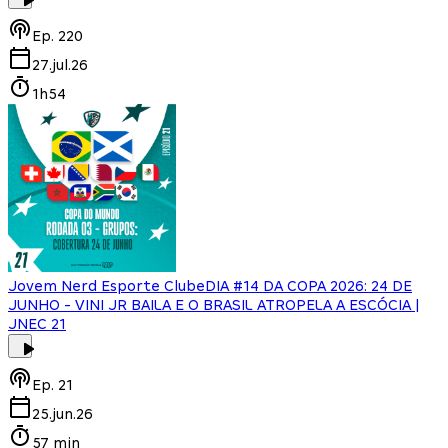
Ep.
220
27.jul.26
1h54
Jovem Nerd Esporte Clube
DIA #14 DA COPA 2026: 24 DE
JUNHO - VINI JR BAILA E O BRASIL ATROPELA A ESCÓCIA |
JNEC 21
Ep.
21
25.jun.26
57 min