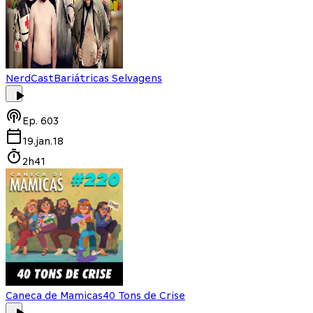
NerdCast
Bariátricas Selvagens
Ep.
603
19.jan.18
2h41
Caneca de Mamicas
40 Tons de Crise