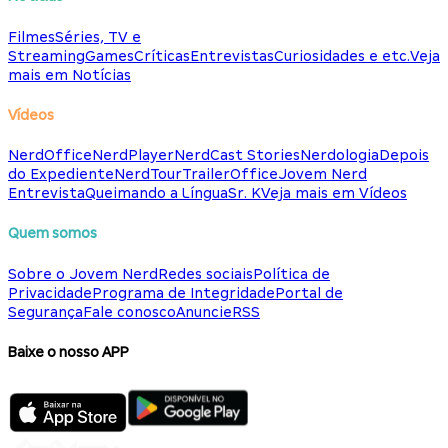
Filmes
Séries, TV e
Streaming
Games
Críticas
Entrevistas
Curiosidades e etc.
Veja
mais em Notícias
Vídeos
NerdOffice
NerdPlayer
NerdCast Stories
Nerdologia
Depois
do Expediente
NerdTour
TrailerOffice
Jovem Nerd
Entrevista
Queimando a Língua
Sr. K
Veja mais em Vídeos
Quem somos
Sobre o Jovem Nerd
Redes sociais
Política de
Privacidade
Programa de Integridade
Portal de
Segurança
Fale conosco
Anuncie
RSS
Baixe o nosso APP