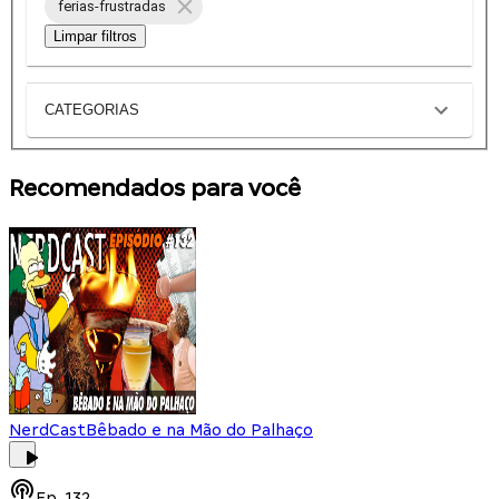
ferias-frustradas
Limpar filtros
CATEGORIAS
Recomendados para você
NerdCast
Bêbado e na Mão do Palhaço
Ep.
132