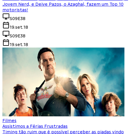
Jovem Nerd, e Deive Pazos, o Azaghal, fazem um Top 10
motoristas!
S09E38
19.set.18
S09E38
19.set.18
Filmes
Assistimos a Férias Frustradas
Timing tão ruim que é possível perceber as piadas vindo