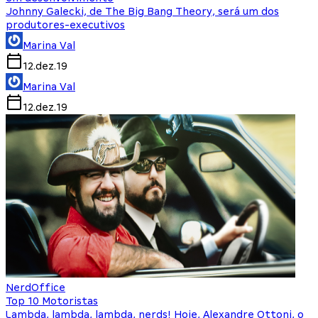
Johnny Galecki, de The Big Bang Theory, será um dos
produtores-executivos
Marina Val
12.dez.19
Marina Val
12.dez.19
NerdOffice
Top 10 Motoristas
Lambda, lambda, lambda, nerds! Hoje, Alexandre Ottoni, o