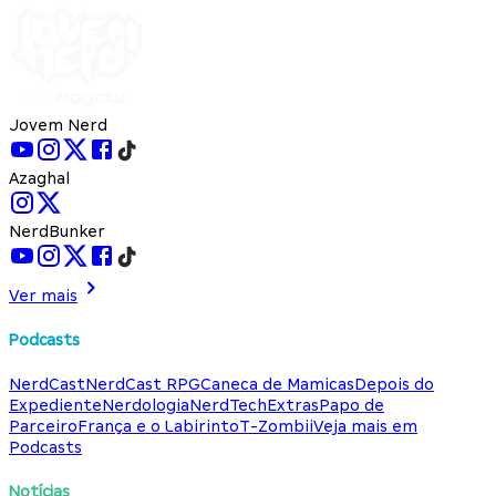
Jovem Nerd
Azaghal
NerdBunker
Ver mais
Podcasts
NerdCast
NerdCast RPG
Caneca de Mamicas
Depois do
Expediente
Nerdologia
NerdTech
Extras
Papo de
Parceiro
França e o Labirinto
T-Zombii
Veja mais em
Podcasts
Notícias