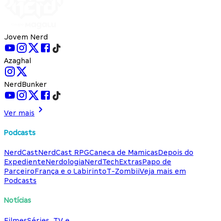
Jovem Nerd
Azaghal
NerdBunker
Ver mais
Podcasts
NerdCast
NerdCast RPG
Caneca de Mamicas
Depois do
Expediente
Nerdologia
NerdTech
Extras
Papo de
Parceiro
França e o Labirinto
T-Zombii
Veja mais em
Podcasts
Notícias
Filmes
Séries, TV e