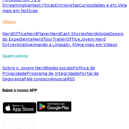
Streaming
Games
Críticas
Entrevistas
Curiosidades e etc.
Veja
mais em Notícias
Vídeos
NerdOffice
NerdPlayer
NerdCast Stories
Nerdologia
Depois
do Expediente
NerdTour
TrailerOffice
Jovem Nerd
Entrevista
Queimando a Língua
Sr. K
Veja mais em Vídeos
Quem somos
Sobre o Jovem Nerd
Redes sociais
Política de
Privacidade
Programa de Integridade
Portal de
Segurança
Fale conosco
Anuncie
RSS
Baixe o nosso APP