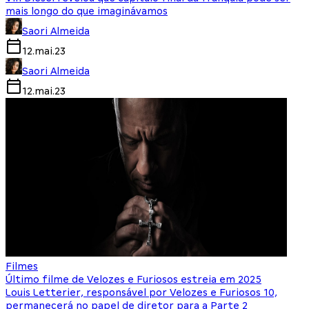
mais longo do que imaginávamos
Saori Almeida
12.mai.23
Saori Almeida
12.mai.23
Filmes
Último filme de Velozes e Furiosos estreia em 2025
Louis Letterier, responsável por Velozes e Furiosos 10,
permanecerá no papel de diretor para a Parte 2