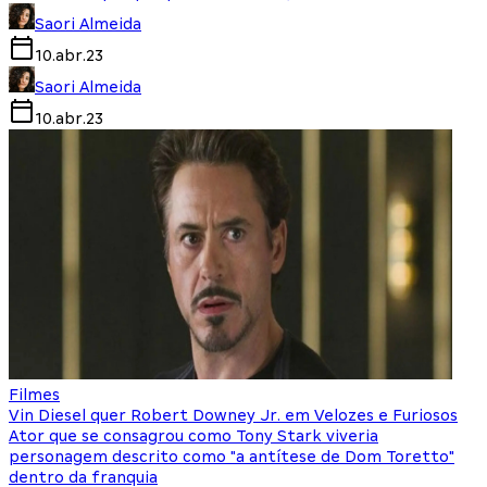
Saori Almeida
10.abr.23
Saori Almeida
10.abr.23
Filmes
Vin Diesel quer Robert Downey Jr. em Velozes e Furiosos
Ator que se consagrou como Tony Stark viveria
personagem descrito como "a antítese de Dom Toretto"
dentro da franquia