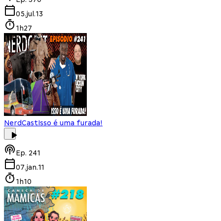
05.jul.13
1h27
NerdCast
Isso é uma furada!
Ep.
241
07.jan.11
1h10