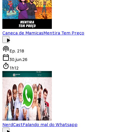
Caneca de Mamicas
Mentira Tem Preço
Ep.
218
30.jun.26
1h12
NerdCast
Falando mal do Whatsapp