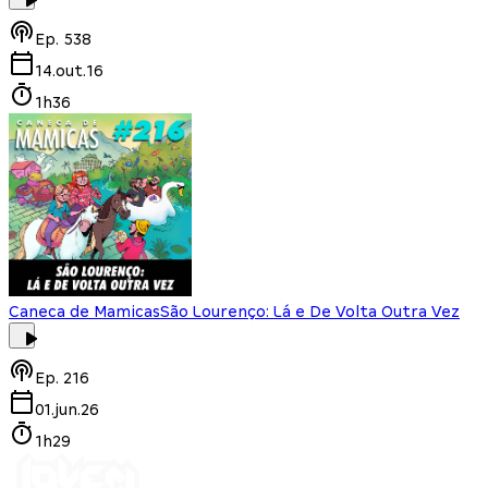
Ep.
538
14.out.16
1h36
Caneca de Mamicas
São Lourenço: Lá e De Volta Outra Vez
Ep.
216
01.jun.26
1h29