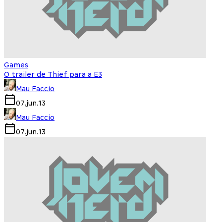
Games
O trailer de Thief para a E3
Mau Faccio
07.jun.13
Mau Faccio
07.jun.13