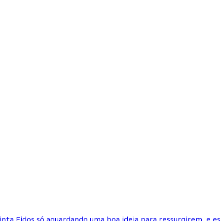
tinta Eidos só aguardando uma boa ideia para ressurgirem, e