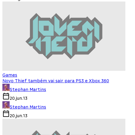
Games
Novo Thief também vai sair para PS3 e Xbox 360
Stephan Martins
20.jun.13
Stephan Martins
20.jun.13