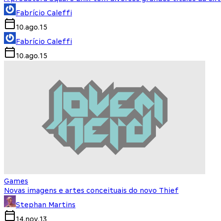
Fabrício Caleffi
10.ago.15
Fabrício Caleffi
10.ago.15
Games
Novas imagens e artes conceituais do novo Thief
Stephan Martins
14.nov.13