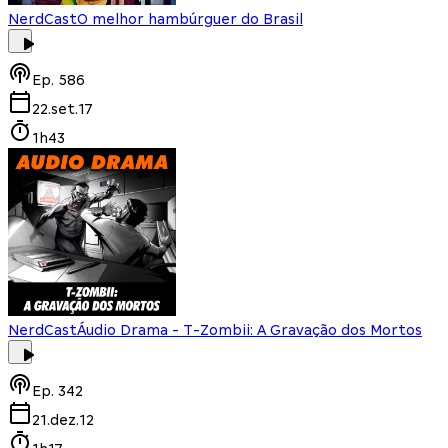
NerdCast
O melhor hambúrguer do Brasil
Ep.
586
22.set.17
1h43
NerdCast
Áudio Drama - T-Zombii: A Gravação dos Mortos
Ep.
342
21.dez.12