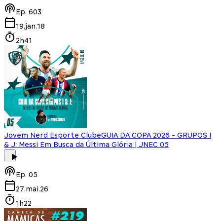
Ep.
603
19.jan.18
2h41
Jovem Nerd Esporte Clube
GUIA DA COPA 2026 - GRUPOS I
& J: Messi Em Busca da Última Glória | JNEC 05
Ep.
05
27.mai.26
1h22