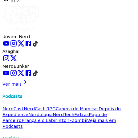
1h17
Jovem Nerd
Azaghal
NerdBunker
Ver mais
Podcasts
NerdCast
NerdCast RPG
Caneca de Mamicas
Depois do
Expediente
Nerdologia
NerdTech
Extras
Papo de
Parceiro
França e o Labirinto
T-Zombii
Veja mais em
Podcasts