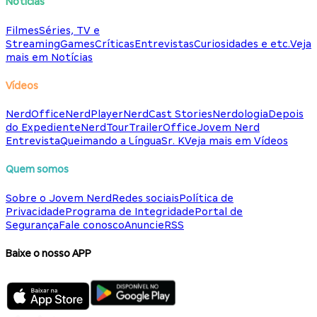
Notícias
Filmes
Séries, TV e
Streaming
Games
Críticas
Entrevistas
Curiosidades e etc.
Veja
mais em Notícias
Vídeos
NerdOffice
NerdPlayer
NerdCast Stories
Nerdologia
Depois
do Expediente
NerdTour
TrailerOffice
Jovem Nerd
Entrevista
Queimando a Língua
Sr. K
Veja mais em Vídeos
Quem somos
Sobre o Jovem Nerd
Redes sociais
Política de
Privacidade
Programa de Integridade
Portal de
Segurança
Fale conosco
Anuncie
RSS
Baixe o nosso APP