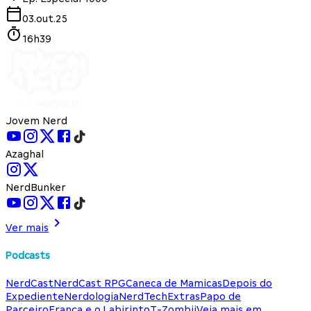
03.out.25
16h39
Jovem Nerd
Azaghal
NerdBunker
Ver mais
Podcasts
NerdCast
NerdCast RPG
Caneca de Mamicas
Depois do
Expediente
Nerdologia
NerdTech
Extras
Papo de
Parceiro
França e o Labirinto
T-Zombii
Veja mais em