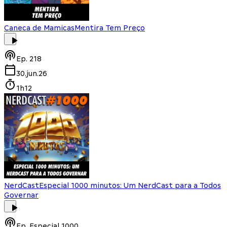
Caneca de Mamicas
Mentira Tem Preço
Ep.
218
30.jun.26
1h12
NerdCast
Especial 1000 minutos: Um NerdCast para a Todos
Governar
Ep.
Especial 1000