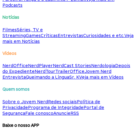
Podcasts
Notícias
Filmes
Séries, TV e
Streaming
Games
Críticas
Entrevistas
Curiosidades e etc.
Veja
mais em Notícias
Vídeos
NerdOffice
NerdPlayer
NerdCast Stories
Nerdologia
Depois
do Expediente
NerdTour
TrailerOffice
Jovem Nerd
Entrevista
Queimando a Língua
Sr. K
Veja mais em Vídeos
Quem somos
Sobre o Jovem Nerd
Redes sociais
Política de
Privacidade
Programa de Integridade
Portal de
Segurança
Fale conosco
Anuncie
RSS
Baixe o nosso APP