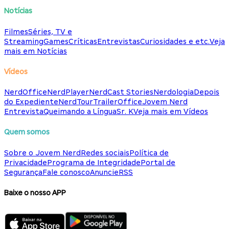
Notícias
Filmes
Séries, TV e
Streaming
Games
Críticas
Entrevistas
Curiosidades e etc.
Veja
mais em Notícias
Vídeos
NerdOffice
NerdPlayer
NerdCast Stories
Nerdologia
Depois
do Expediente
NerdTour
TrailerOffice
Jovem Nerd
Entrevista
Queimando a Língua
Sr. K
Veja mais em Vídeos
Quem somos
Sobre o Jovem Nerd
Redes sociais
Política de
Privacidade
Programa de Integridade
Portal de
Segurança
Fale conosco
Anuncie
RSS
Baixe o nosso APP