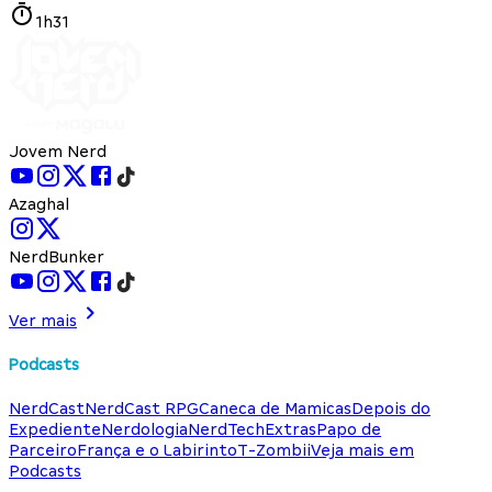
1h31
Jovem Nerd
Azaghal
NerdBunker
Ver mais
Podcasts
NerdCast
NerdCast RPG
Caneca de Mamicas
Depois do
Expediente
Nerdologia
NerdTech
Extras
Papo de
Parceiro
França e o Labirinto
T-Zombii
Veja mais em
Podcasts