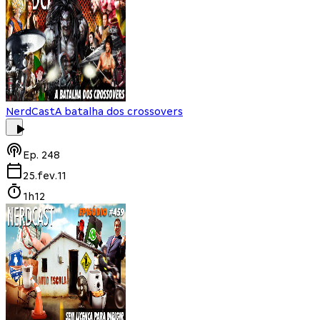
NerdCast
A batalha dos crossovers
Ep.
248
25.fev.11
1h12