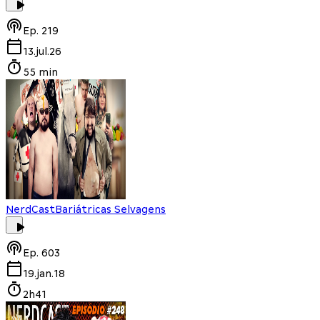
Ep.
219
13.jul.26
55 min
NerdCast
Bariátricas Selvagens
Ep.
603
19.jan.18
2h41