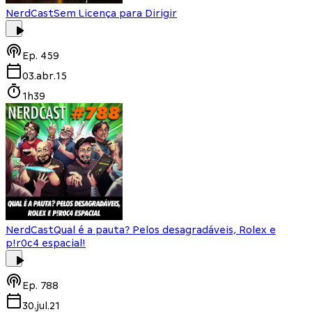
NerdCast
Sem Licença para Dirigir
Ep.
459
03.abr.15
1h39
NerdCast
Qual é a pauta? Pelos desagradáveis, Rolex e
p!r0c4 espacial!
Ep.
788
30.jul.21