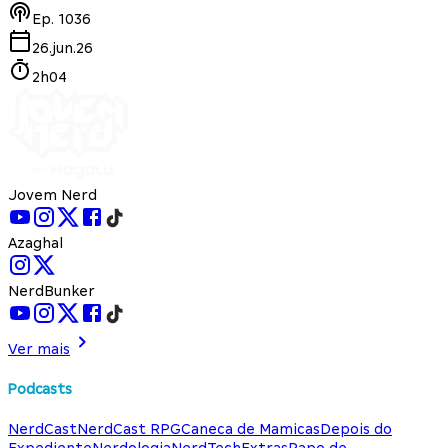
Ep.
1036
26.jun.26
2h04
Jovem Nerd
Azaghal
NerdBunker
Ver mais
Podcasts
NerdCast
NerdCast RPG
Caneca de Mamicas
Depois do