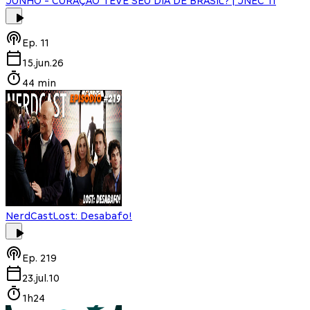
JUNHO - CURAÇAO TEVE SEU DIA DE BRASIL? | JNEC 11
Ep.
11
15.jun.26
44 min
NerdCast
Lost: Desabafo!
Ep.
219
23.jul.10
1h24