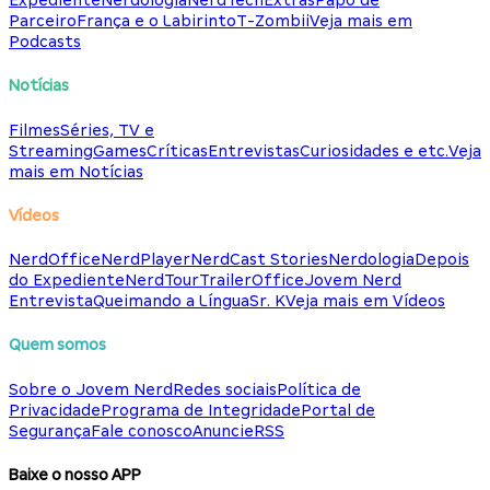
Expediente
Nerdologia
NerdTech
Extras
Papo de
Parceiro
França e o Labirinto
T-Zombii
Veja mais em
Podcasts
Notícias
Filmes
Séries, TV e
Streaming
Games
Críticas
Entrevistas
Curiosidades e etc.
Veja
mais em Notícias
Vídeos
NerdOffice
NerdPlayer
NerdCast Stories
Nerdologia
Depois
do Expediente
NerdTour
TrailerOffice
Jovem Nerd
Entrevista
Queimando a Língua
Sr. K
Veja mais em Vídeos
Quem somos
Sobre o Jovem Nerd
Redes sociais
Política de
Privacidade
Programa de Integridade
Portal de
Segurança
Fale conosco
Anuncie
RSS
Baixe o nosso APP