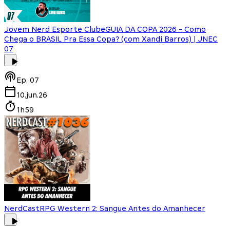
Jovem Nerd Esporte Clube
GUIA DA COPA 2026 - Como
Chega o BRASIL Pra Essa Copa? (com Xandi Barros) | JNEC
07
Ep.
07
10.jun.26
1h59
NerdCast
RPG Western 2: Sangue Antes do Amanhecer