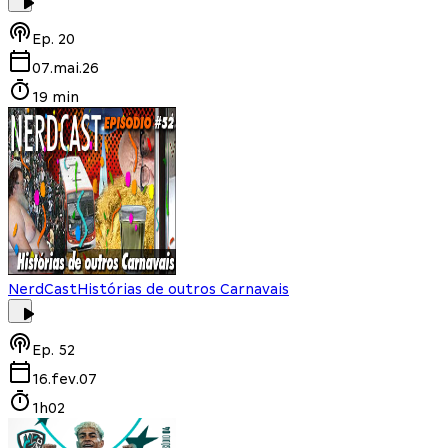
Ep.
20
07.mai.26
19 min
NerdCast
Histórias de outros Carnavais
Ep.
52
16.fev.07
1h02