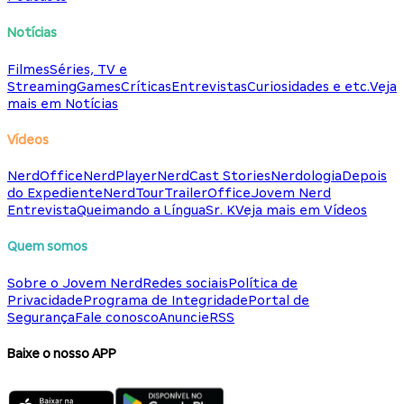
Notícias
Filmes
Séries, TV e
Streaming
Games
Críticas
Entrevistas
Curiosidades e etc.
Veja
mais em Notícias
Vídeos
NerdOffice
NerdPlayer
NerdCast Stories
Nerdologia
Depois
do Expediente
NerdTour
TrailerOffice
Jovem Nerd
Entrevista
Queimando a Língua
Sr. K
Veja mais em Vídeos
Quem somos
Sobre o Jovem Nerd
Redes sociais
Política de
Privacidade
Programa de Integridade
Portal de
Segurança
Fale conosco
Anuncie
RSS
Baixe o nosso APP