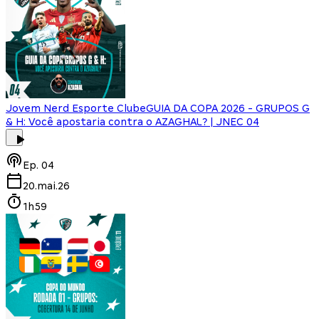
Jovem Nerd Esporte Clube
GUIA DA COPA 2026 - GRUPOS G
& H: Você apostaria contra o AZAGHAL? | JNEC 04
Ep.
04
20.mai.26
1h59