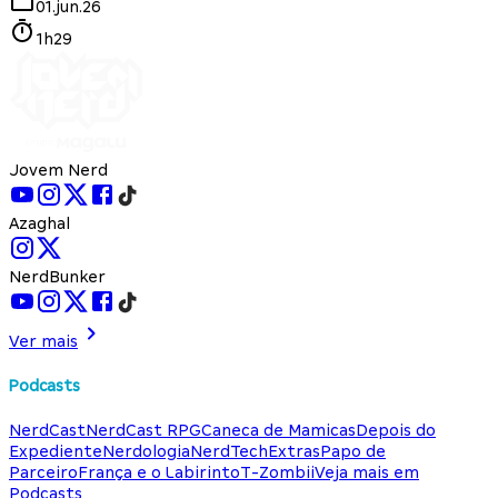
01.jun.26
1h29
Jovem Nerd
Azaghal
NerdBunker
Ver mais
Podcasts
NerdCast
NerdCast RPG
Caneca de Mamicas
Depois do
Expediente
Nerdologia
NerdTech
Extras
Papo de
Parceiro
França e o Labirinto
T-Zombii
Veja mais em
Podcasts