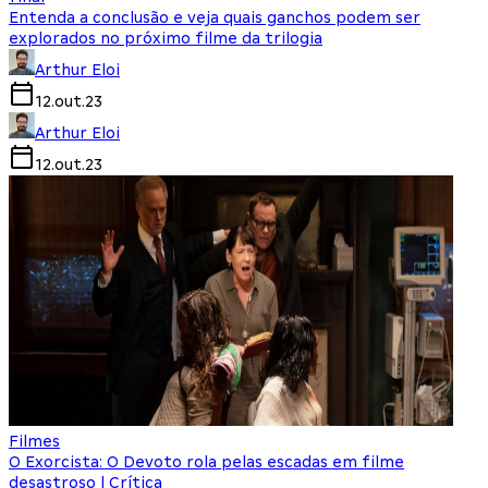
Entenda a conclusão e veja quais ganchos podem ser
explorados no próximo filme da trilogia
Arthur Eloi
12.out.23
Arthur Eloi
12.out.23
Filmes
O Exorcista: O Devoto rola pelas escadas em filme
desastroso | Crítica