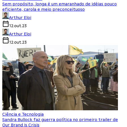
Sem propósito, longa é um emaranhado de idéias pouco
eficiente, carola e meio preconceituoso
Arthur Eloi
12.out.23
Arthur Eloi
12.out.23
Ciência e Tecnologia
Sandra Bullock faz guerra política no primeiro trailer de
Our Brand Is Crisis