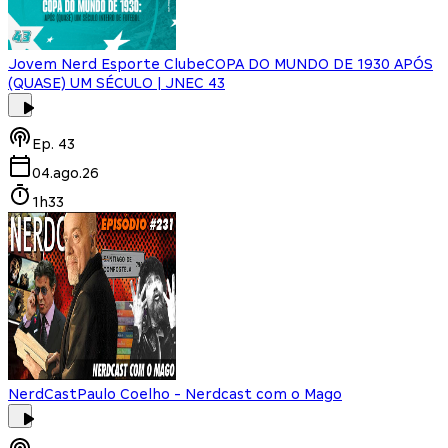
Jovem Nerd Esporte Clube
COPA DO MUNDO DE 1930 APÓS
(QUASE) UM SÉCULO | JNEC 43
Ep.
43
04.ago.26
1h33
NerdCast
Paulo Coelho - Nerdcast com o Mago