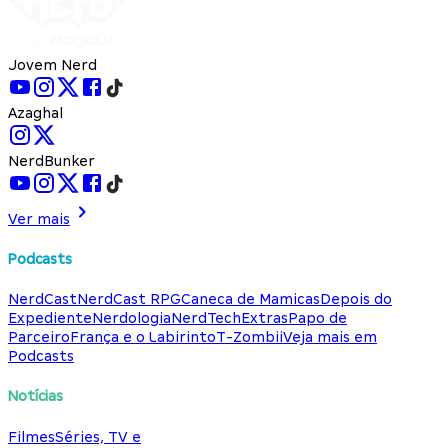
Jovem Nerd
Azaghal
NerdBunker
Ver mais
Podcasts
NerdCast
NerdCast RPG
Caneca de Mamicas
Depois do
Expediente
Nerdologia
NerdTech
Extras
Papo de
Parceiro
França e o Labirinto
T-Zombii
Veja mais em
Podcasts
Notícias
Filmes
Séries, TV e