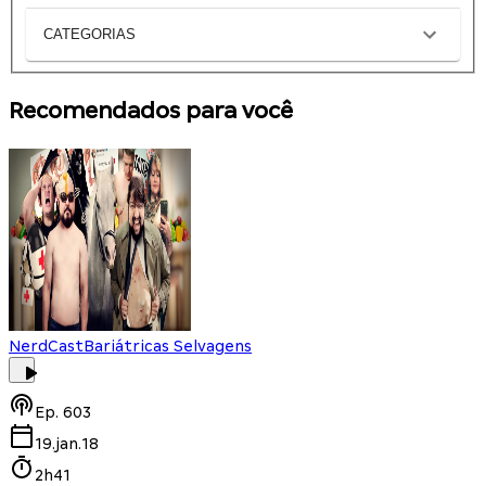
CATEGORIAS
Recomendados para você
NerdCast
Bariátricas Selvagens
Ep.
603
19.jan.18
2h41