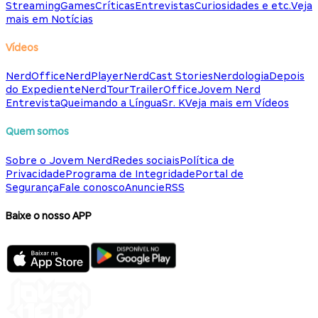
Streaming
Games
Críticas
Entrevistas
Curiosidades e etc.
Veja
mais em Notícias
Vídeos
NerdOffice
NerdPlayer
NerdCast Stories
Nerdologia
Depois
do Expediente
NerdTour
TrailerOffice
Jovem Nerd
Entrevista
Queimando a Língua
Sr. K
Veja mais em Vídeos
Quem somos
Sobre o Jovem Nerd
Redes sociais
Política de
Privacidade
Programa de Integridade
Portal de
Segurança
Fale conosco
Anuncie
RSS
Baixe o nosso APP