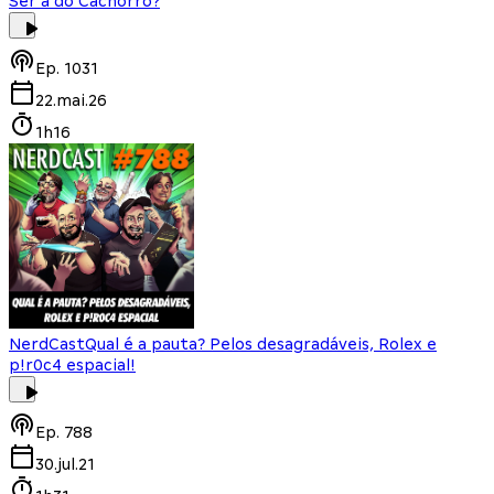
Ser a do Cachorro?
Ep.
1031
22.mai.26
1h16
NerdCast
Qual é a pauta? Pelos desagradáveis, Rolex e
p!r0c4 espacial!
Ep.
788
30.jul.21