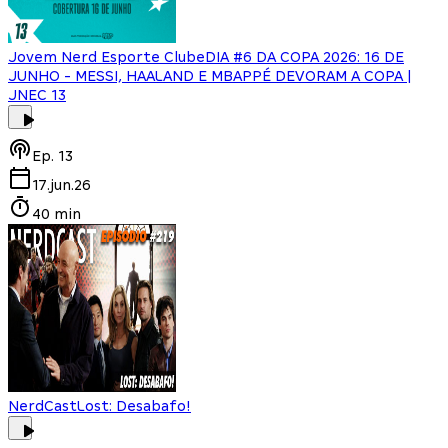
Jovem Nerd Esporte Clube
DIA #6 DA COPA 2026: 16 DE
JUNHO - MESSI, HAALAND E MBAPPÉ DEVORAM A COPA |
JNEC 13
Ep.
13
17.jun.26
40 min
NerdCast
Lost: Desabafo!