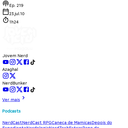
Ep.
219
23.jul.10
1h24
Jovem Nerd
Azaghal
NerdBunker
Ver mais
Podcasts
NerdCast
NerdCast RPG
Caneca de Mamicas
Depois do