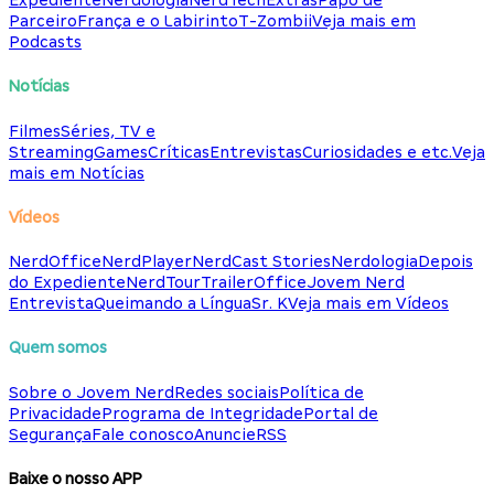
Expediente
Nerdologia
NerdTech
Extras
Papo de
Parceiro
França e o Labirinto
T-Zombii
Veja mais em
Podcasts
Notícias
Filmes
Séries, TV e
Streaming
Games
Críticas
Entrevistas
Curiosidades e etc.
Veja
mais em Notícias
Vídeos
NerdOffice
NerdPlayer
NerdCast Stories
Nerdologia
Depois
do Expediente
NerdTour
TrailerOffice
Jovem Nerd
Entrevista
Queimando a Língua
Sr. K
Veja mais em Vídeos
Quem somos
Sobre o Jovem Nerd
Redes sociais
Política de
Privacidade
Programa de Integridade
Portal de
Segurança
Fale conosco
Anuncie
RSS
Baixe o nosso APP