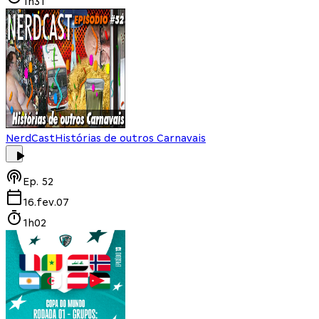
1h31
NerdCast
Histórias de outros Carnavais
Ep.
52
16.fev.07
1h02