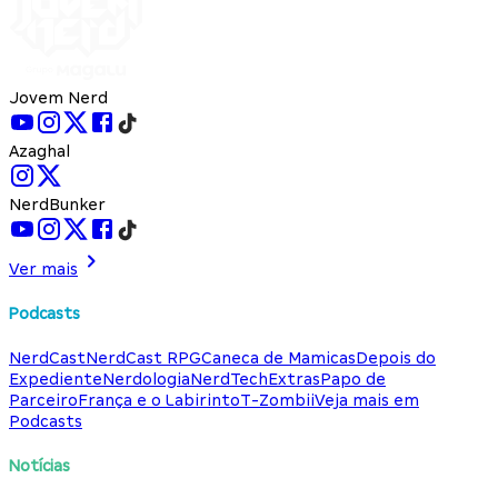
Jovem Nerd
Azaghal
NerdBunker
Ver mais
Podcasts
NerdCast
NerdCast RPG
Caneca de Mamicas
Depois do
Expediente
Nerdologia
NerdTech
Extras
Papo de
Parceiro
França e o Labirinto
T-Zombii
Veja mais em
Podcasts
Notícias