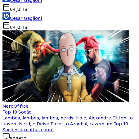
Cesar Gaglioni
04.jul.18
Cesar Gaglioni
04.jul.18
NerdOffice
Top 10 Socão
Lambda, lambda, lambda, nerds! Hoje, Alexandre Ottoni, o
Jovem Nerd, e Deive Pazos, o Azaghal, fazem um Top 10
Socões da cultura pop!
S09E20