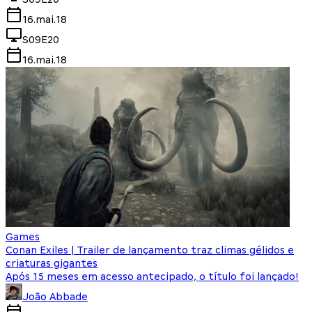
16.mai.18
S09E20
16.mai.18
Games
Conan Exiles | Trailer de lançamento traz climas gélidos e
criaturas gigantes
Após 15 meses em acesso antecipado, o título foi lançado!
João Abbade