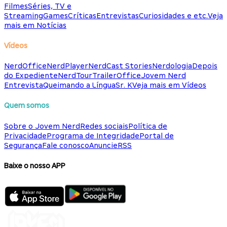
Filmes
Séries, TV e
Streaming
Games
Críticas
Entrevistas
Curiosidades e etc.
Veja
mais em Notícias
Vídeos
NerdOffice
NerdPlayer
NerdCast Stories
Nerdologia
Depois
do Expediente
NerdTour
TrailerOffice
Jovem Nerd
Entrevista
Queimando a Língua
Sr. K
Veja mais em Vídeos
Quem somos
Sobre o Jovem Nerd
Redes sociais
Política de
Privacidade
Programa de Integridade
Portal de
Segurança
Fale conosco
Anuncie
RSS
Baixe o nosso APP