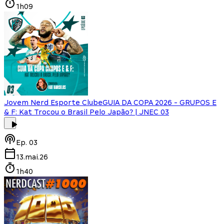
1h09
Jovem Nerd Esporte Clube
GUIA DA COPA 2026 - GRUPOS E
& F: Kat Trocou o Brasil Pelo Japão? | JNEC 03
Ep.
03
13.mai.26
1h40