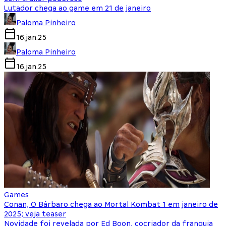
Lutador chega ao game em 21 de janeiro
Paloma Pinheiro
16.jan.25
Paloma Pinheiro
16.jan.25
Games
Conan, O Bárbaro chega ao Mortal Kombat 1 em janeiro de
2025; veja teaser
Novidade foi revelada por Ed Boon, cocriador da franquia