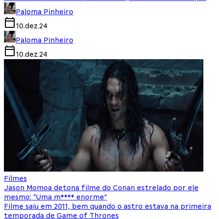
Paloma Pinheiro
10.dez.24
Paloma Pinheiro
10.dez.24
Filmes
Jason Momoa detona filme do Conan estrelado por ele
mesmo: “Uma m**** enorme”
Filme saiu em 2011, bem quando o astro estava na primeira
temporada de Game of Thrones