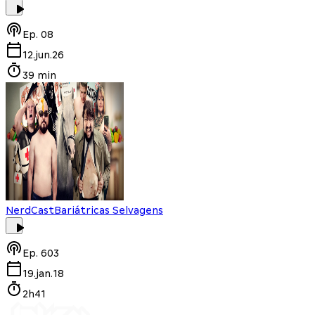
Ep.
08
12.jun.26
39 min
NerdCast
Bariátricas Selvagens
Ep.
603
19.jan.18
2h41