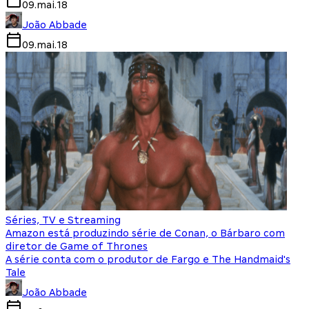
09.mai.18
João Abbade
09.mai.18
Séries, TV e Streaming
Amazon está produzindo série de Conan, o Bárbaro com
diretor de Game of Thrones
A série conta com o produtor de Fargo e The Handmaid's
Tale
João Abbade