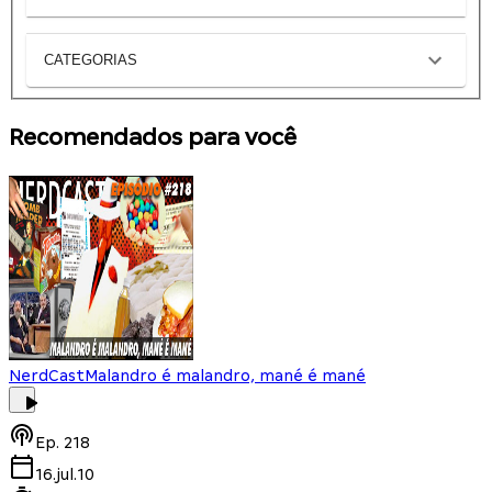
CATEGORIAS
Recomendados para você
NerdCast
Malandro é malandro, mané é mané
Ep.
218
16.jul.10