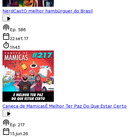
NerdCast
O melhor hambúrguer do Brasil
Ep.
586
22.set.17
1h43
Caneca de Mamicas
É Melhor Ter Paz Do Que Estar Certo
Ep.
217
15.jun.26