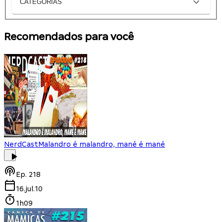
CATEGORIAS
Recomendados para você
NerdCast
Malandro é malandro, mané é mané
Ep.
218
16.jul.10
1h09