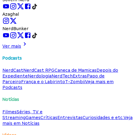
Azaghal
NerdBunker
Ver mais
Podcasts
NerdCast
NerdCast RPG
Caneca de Mamicas
Depois do
Expediente
Nerdologia
NerdTech
Extras
Papo de
Parceiro
França e o Labirinto
T-Zombii
Veja mais em
Podcasts
Notícias
Filmes
Séries, TV e
Streaming
Games
Críticas
Entrevistas
Curiosidades e etc.
Veja
mais em Notícias