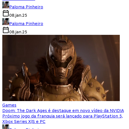
Paloma Pinheiro
08.jan.25
Paloma Pinheiro
08.jan.25
Games
Doom: The Dark Ages é destaque em novo vídeo da NVIDIA
Próximo jogo da franquia será lançado para PlayStation 5,
Xbox Series X|S e PC