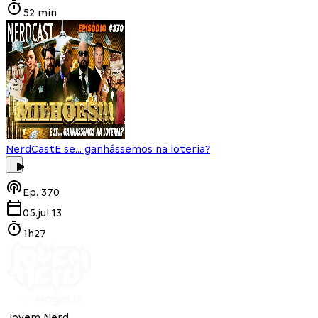
52 min
NerdCast
E se... ganhássemos na loteria?
Ep.
370
05.jul.13
1h27
Jovem Nerd