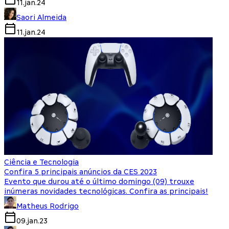
11.jan.24
Saori Almeida
11.jan.24
Ciência e Tecnologia
Confira 5 principais anúncios da CES 2023
Evento que durou até o último domingo (09) trouxe
inúmeras novidades tecnológicas. Confira as principais!
Matheus Rodrigo
09.jan.23