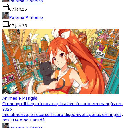
Paloma Pinheiro
07.jan.25
Paloma Pinheiro
07.jan.25
Animes e Mangás
Crunchyroll lançará novo aplicativo focado em mangás em
2025
Inicialmente, o recurso ficará disponível apenas em inglês,
nos EUA e no Canadá