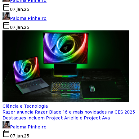
Paloma Pinheiro
07.jan.25
Paloma Pinheiro
07.jan.25
Ciência e Tecnologia
Razer anuncia Razer Blade 16 e mais novidades na CES 2025
Destaques incluem Project Arielle e Project Ava
Paloma Pinheiro
07.jan.25