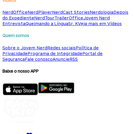
Vídeos
NerdOffice
NerdPlayer
NerdCast Stories
Nerdologia
Depois
do Expediente
NerdTour
TrailerOffice
Jovem Nerd
Entrevista
Queimando a Língua
Sr. K
Veja mais em Vídeos
Quem somos
Sobre o Jovem Nerd
Redes sociais
Política de
Privacidade
Programa de Integridade
Portal de
Segurança
Fale conosco
Anuncie
RSS
Baixe o nosso APP