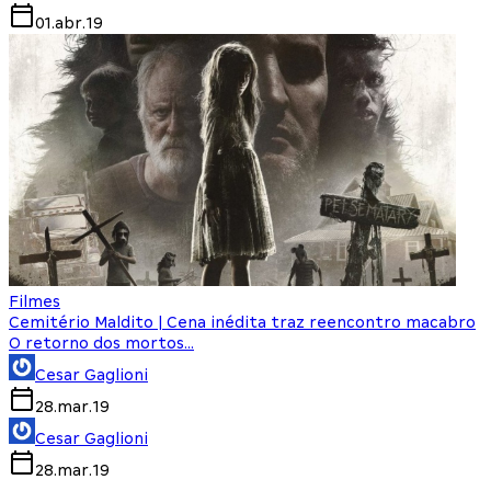
01.abr.19
Filmes
Cemitério Maldito | Cena inédita traz reencontro macabro
O retorno dos mortos...
Cesar Gaglioni
28.mar.19
Cesar Gaglioni
28.mar.19