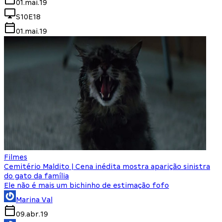
01.mai.19
S10E18
01.mai.19
Filmes
Cemitério Maldito | Cena inédita mostra aparição sinistra
do gato da família
Ele não é mais um bichinho de estimação fofo
Marina Val
09.abr.19