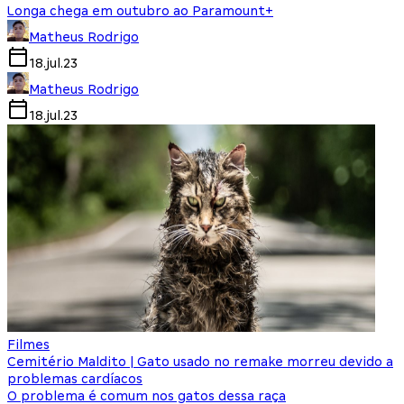
Longa chega em outubro ao Paramount+
Matheus Rodrigo
18.jul.23
Matheus Rodrigo
18.jul.23
Filmes
Cemitério Maldito | Gato usado no remake morreu devido a
problemas cardíacos
O problema é comum nos gatos dessa raça