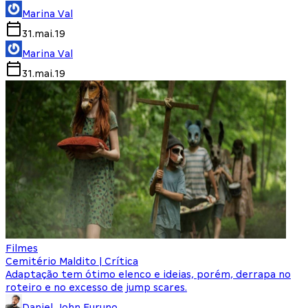
Marina Val
31.mai.19
Marina Val
31.mai.19
Filmes
Cemitério Maldito | Crítica
Adaptação tem ótimo elenco e ideias, porém, derrapa no
roteiro e no excesso de jump scares.
Daniel John Furuno