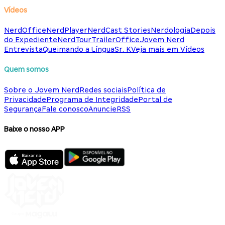
Vídeos
NerdOffice
NerdPlayer
NerdCast Stories
Nerdologia
Depois
do Expediente
NerdTour
TrailerOffice
Jovem Nerd
Entrevista
Queimando a Língua
Sr. K
Veja mais em Vídeos
Quem somos
Sobre o Jovem Nerd
Redes sociais
Política de
Privacidade
Programa de Integridade
Portal de
Segurança
Fale conosco
Anuncie
RSS
Baixe o nosso APP