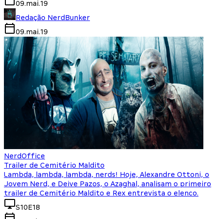
09.mai.19
Redação NerdBunker
09.mai.19
NerdOffice
Trailer de Cemitério Maldito
Lambda, lambda, lambda, nerds! Hoje, Alexandre Ottoni, o
Jovem Nerd, e Deive Pazos, o Azaghal, analisam o primeiro
trailer de Cemitério Maldito e Rex entrevista o elenco.
S10E18