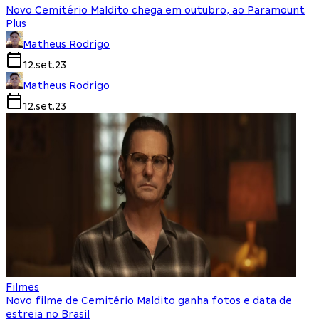
Novo Cemitério Maldito chega em outubro, ao Paramount
Plus
Matheus Rodrigo
12.set.23
Matheus Rodrigo
12.set.23
Filmes
Novo filme de Cemitério Maldito ganha fotos e data de
estreia no Brasil