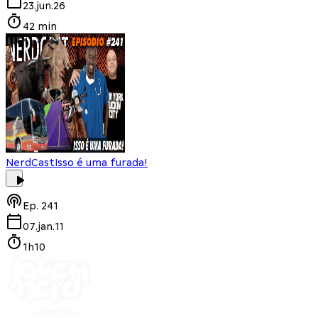
23.jun.26
42 min
NerdCast
Isso é uma furada!
Ep.
241
07.jan.11
1h10