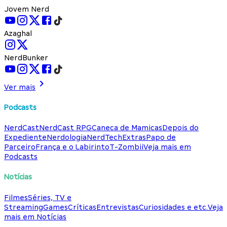
Jovem Nerd
Azaghal
NerdBunker
Ver mais
Podcasts
NerdCast
NerdCast RPG
Caneca de Mamicas
Depois do
Expediente
Nerdologia
NerdTech
Extras
Papo de
Parceiro
França e o Labirinto
T-Zombii
Veja mais em
Podcasts
Notícias
Filmes
Séries, TV e
Streaming
Games
Críticas
Entrevistas
Curiosidades e etc.
Veja
mais em Notícias