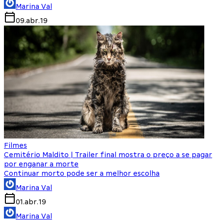
Marina Val
09.abr.19
Filmes
Cemitério Maldito | Trailer final mostra o preço a se pagar
por enganar a morte
Continuar morto pode ser a melhor escolha
Marina Val
01.abr.19
Marina Val