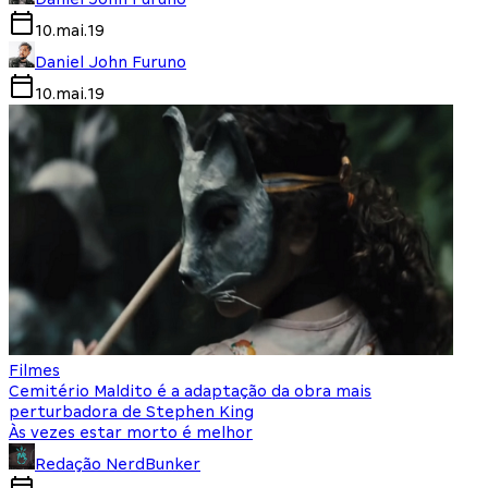
10.mai.19
Daniel John Furuno
10.mai.19
Filmes
Cemitério Maldito é a adaptação da obra mais
perturbadora de Stephen King
Às vezes estar morto é melhor
Redação NerdBunker