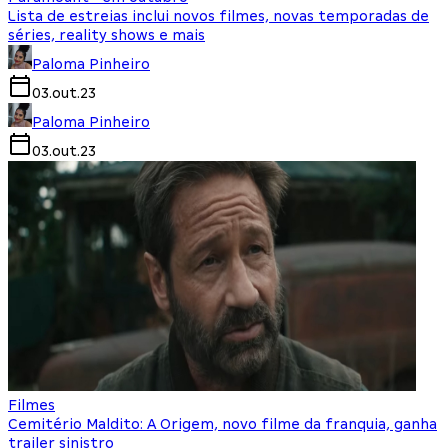
Lista de estreias inclui novos filmes, novas temporadas de
séries, reality shows e mais
Paloma Pinheiro
03.out.23
Paloma Pinheiro
03.out.23
Filmes
Cemitério Maldito: A Origem, novo filme da franquia, ganha
trailer sinistro