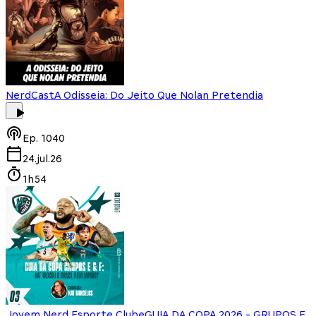
NerdCast
A Odisseia: Do Jeito Que Nolan Pretendia
Ep.
1040
24.jul.26
1h54
Jovem Nerd Esporte Clube
GUIA DA COPA 2026 - GRUPOS E