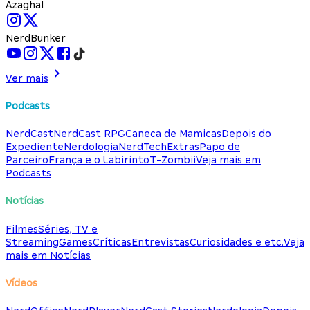
Azaghal
NerdBunker
Ver mais
Podcasts
NerdCast
NerdCast RPG
Caneca de Mamicas
Depois do
Expediente
Nerdologia
NerdTech
Extras
Papo de
Parceiro
França e o Labirinto
T-Zombii
Veja mais em
Podcasts
Notícias
Filmes
Séries, TV e
Streaming
Games
Críticas
Entrevistas
Curiosidades e etc.
Veja
mais em Notícias
Vídeos