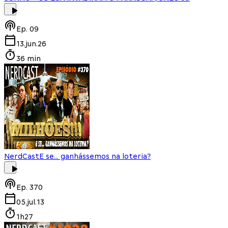
Ep.
09
13.jun.26
36 min
NerdCast
E se... ganhássemos na loteria?
Ep.
370
05.jul.13
1h27