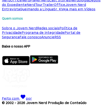
NerdOffice
NerdPlayer
NerdCast Stories
Nerdologia
Depois
do Expediente
NerdTour
TrailerOffice
Jovem Nerd
Entrevista
Queimando a Língua
Sr. K
Veja mais em Vídeos
Quem somos
Sobre o Jovem Nerd
Redes sociais
Política de
Privacidade
Programa de Integridade
Portal de
Segurança
Fale conosco
Anuncie
RSS
Baixe o nosso APP
Feito com
por
© 2002 -
2026
Jovem Nerd Produção de Conteúdo