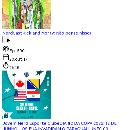
NerdCast
Rick and Morty: Não pense nisso!
Ep.
590
20.out.17
2h46
Jovem Nerd Esporte Clube
DIA #2 DA COPA 2026: 12 DE
JUNHO - OS EUA INVADIRAM O PARAGUAI | JNEC 09