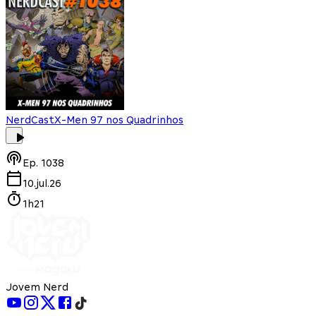
NerdCast
X-Men 97 nos Quadrinhos
Ep.
1038
10.jul.26
1h21
Jovem Nerd