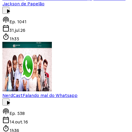
Jackson de Papelão
Ep.
1041
31.jul.26
1h35
NerdCast
Falando mal do Whatsapp
Ep.
538
14.out.16
1h36