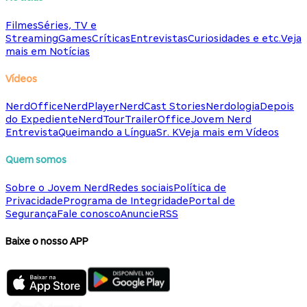
Filmes
Séries, TV e
Streaming
Games
Críticas
Entrevistas
Curiosidades e etc.
Veja
mais em Notícias
Vídeos
NerdOffice
NerdPlayer
NerdCast Stories
Nerdologia
Depois
do Expediente
NerdTour
TrailerOffice
Jovem Nerd
Entrevista
Queimando a Língua
Sr. K
Veja mais em Vídeos
Quem somos
Sobre o Jovem Nerd
Redes sociais
Política de
Privacidade
Programa de Integridade
Portal de
Segurança
Fale conosco
Anuncie
RSS
Baixe o nosso APP