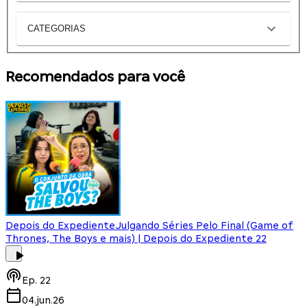
CATEGORIAS
Recomendados para você
Depois do Expediente
Julgando Séries Pelo Final (Game of
Thrones, The Boys e mais) | Depois do Expediente 22
Ep.
22
04.jun.26