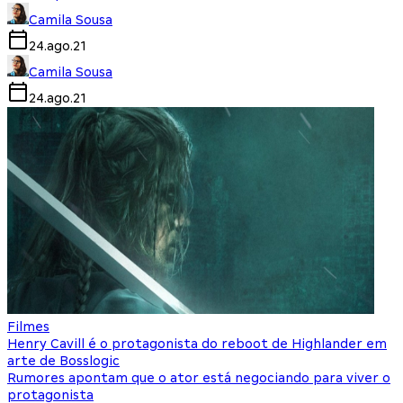
Camila Sousa
24.ago.21
Camila Sousa
24.ago.21
Filmes
Henry Cavill é o protagonista do reboot de Highlander em
arte de Bosslogic
Rumores apontam que o ator está negociando para viver o
protagonista