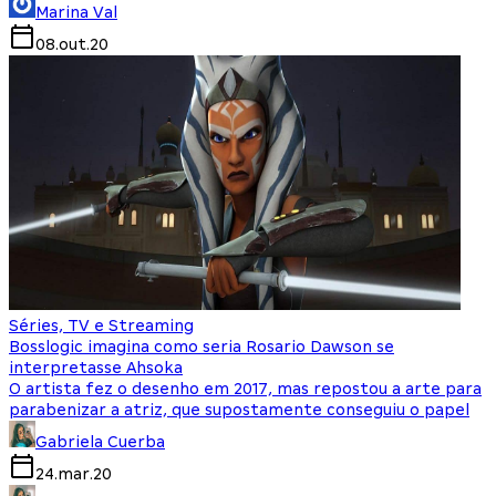
Marina Val
08.out.20
Séries, TV e Streaming
Bosslogic imagina como seria Rosario Dawson se
interpretasse Ahsoka
O artista fez o desenho em 2017, mas repostou a arte para
parabenizar a atriz, que supostamente conseguiu o papel
Gabriela Cuerba
24.mar.20