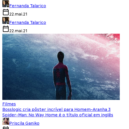
Fernanda Talarico
22.mai.21
Fernanda Talarico
22.mai.21
Filmes
Bosslogic cria pôster incrível para Homem-Aranha 3
Spider-Man: No Way Home é o título oficial em inglês
Priscila Ganiko