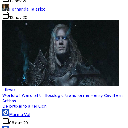
12.nov.20
Fernanda Talarico
12.nov.20
Filmes
World of Warcraft | Bosslogic transforma Henry Cavill em
Arthas
De bruxeiro a rei Lich
Marina Val
08.out.20