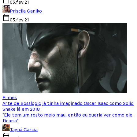
03.fev.21
Priscila Ganiko
03.fev.21
Filmes
Arte de Bosslogic já tinha imaginado Oscar Isaac como Solid
Snake lá em 2018
"Ele tem um rosto meio mau, então eu queria ver como ele
ficaria"
Tayná Garcia