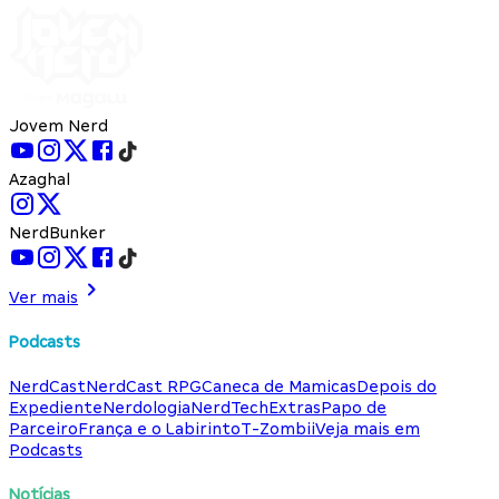
Jovem Nerd
Azaghal
NerdBunker
Ver mais
Podcasts
NerdCast
NerdCast RPG
Caneca de Mamicas
Depois do
Expediente
Nerdologia
NerdTech
Extras
Papo de
Parceiro
França e o Labirinto
T-Zombii
Veja mais em
Podcasts
Notícias