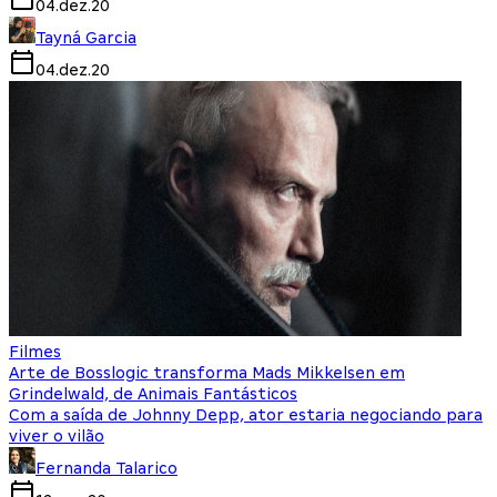
04.dez.20
Tayná Garcia
04.dez.20
Filmes
Arte de Bosslogic transforma Mads Mikkelsen em
Grindelwald, de Animais Fantásticos
Com a saída de Johnny Depp, ator estaria negociando para
viver o vilão
Fernanda Talarico